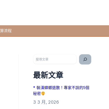
算流程
搜尋
最新文章
* 裝潢蟑螂退散！專家不說的5個
秘密
3 3 月, 2026