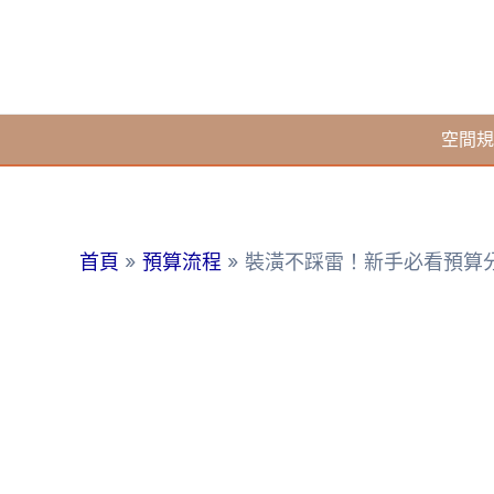
跳
至
主
要
空間規
內
容
首頁
預算流程
裝潢不踩雷！新手必看預算