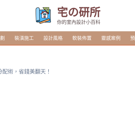
宅の研所
你的室內設計小百科
劃
裝潢施工
設計風格
軟裝佈置
靈感案例
預
分配術，省錢美翻天！