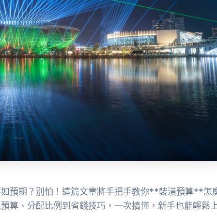
如預期？別怕！這篇文章將手把手教你**裝潢預算**怎
抓預算、分配比例到省錢技巧，一次搞懂，新手也能輕鬆