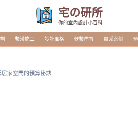
宅の研所
你的室內設計小百科
劃
裝潢施工
設計風格
軟裝佈置
靈感案例
預
感居家空間的預算秘訣