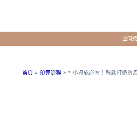
跳
至
主
要
空間規
內
容
首頁
預算流程
* 小資族必看！輕鬆打造質