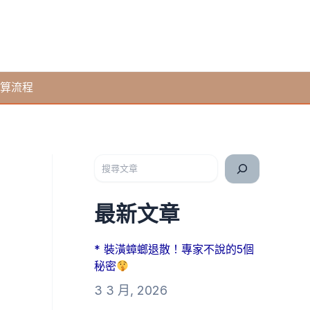
算流程
搜尋
最新文章
* 裝潢蟑螂退散！專家不說的5個
秘密
3 3 月, 2026