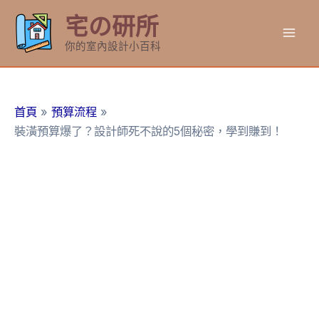
跳
宅の研所
至
Mai
主
你的室內設計小百科
要
Men
內
容
首頁
預算流程
裝潢預算爆了？設計師死不說的5個秘密，學到賺到！