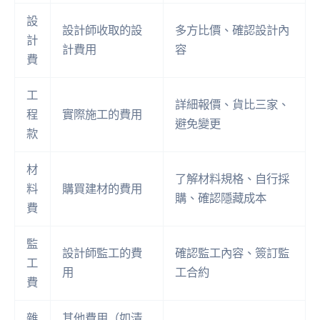
設
設計師收取的設
多方比價、確認設計內
計
計費用
容
費
工
詳細報價、貨比三家、
程
實際施工的費用
避免變更
款
材
了解材料規格、自行採
料
購買建材的費用
購、確認隱藏成本
費
監
設計師監工的費
確認監工內容、簽訂監
工
用
工合約
費
雜
其他費用（如清