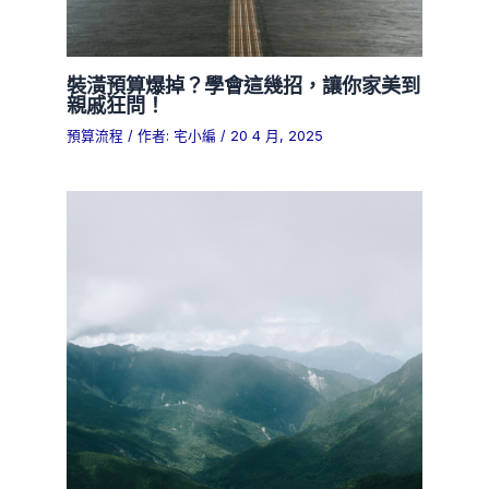
裝潢預算爆掉？學會這幾招，讓你家美到
親戚狂問！
預算流程
/ 作者:
宅小編
/
20 4 月, 2025