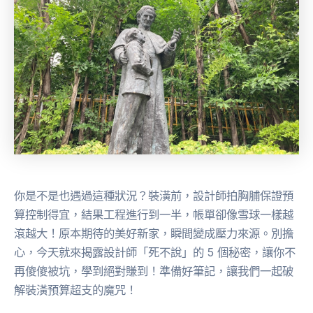
你是不是也遇過這種狀況？裝潢前，設計師拍胸脯保證預
算控制得宜，結果工程進行到一半，帳單卻像雪球一樣越
滾越大！原本期待的美好新家，瞬間變成壓力來源。別擔
心，今天就來揭露設計師「死不說」的 5 個秘密，讓你不
再傻傻被坑，學到絕對賺到！準備好筆記，讓我們一起破
解裝潢預算超支的魔咒！