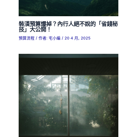
裝潢預算爆掉？內行人絕不說的「省錢秘
技」大公開！
預算流程
/ 作者:
宅小編
/
20 4 月, 2025