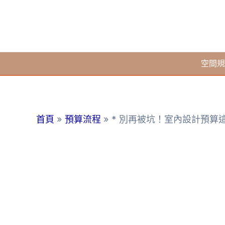
跳
至
主
要
空間規
內
容
首頁
預算流程
* 別再被坑！室內設計預算