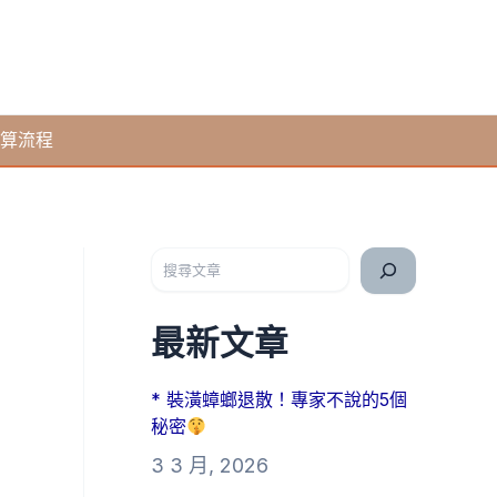
算流程
搜尋
最新文章
* 裝潢蟑螂退散！專家不說的5個
秘密
3 3 月, 2026