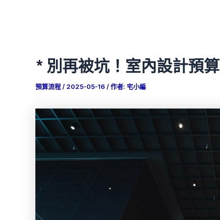
* 別再被坑！室內設計預
預算流程
/
2025-05-16
/ 作者:
宅小編