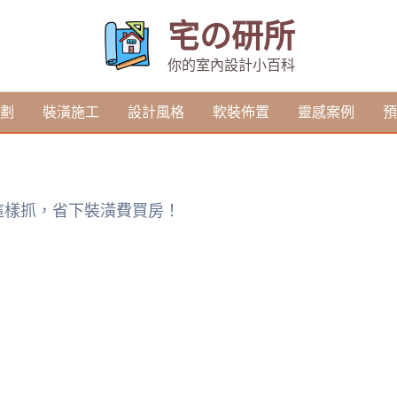
宅の研所
你的室內設計小百科
劃
裝潢施工
設計風格
軟裝佈置
靈感案例
預
這樣抓，省下裝潢費買房！