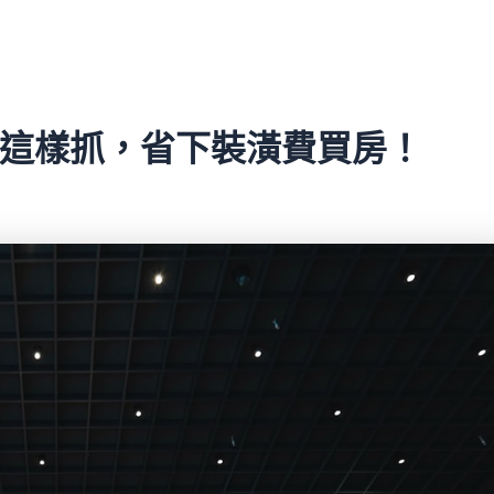
算這樣抓，省下裝潢費買房！