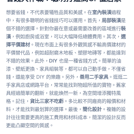
想要省錢，不代表要犧牲品質和美感。在
室內裝潢
過程
中，有很多聰明的省錢技巧可以運用。首先，
局部裝潢
是
個不錯的選擇。針對你最在意或最需要改善的區域進行
裝
潢
，例如廚房或浴室，可以大幅降低總體費用。其次，
選
擇平價建材
。現在市面上有很多外觀質感不輸高價建材的
平價替代品，例如超耐磨木地板、塑膠地磚等，都能達到
不錯的效果。此外，
DIY
也是一種省錢方式。簡單的油
漆、壁紙更換、家具組裝等，都可以自己動手做，不僅省
錢，還能享受 DIY 的樂趣。另外，
善用二手家具
。逛逛二
手家具店或網路平台，常常能找到物超所值的寶物。舊家
具經過簡單的翻新，就能煥然一新，為空間增添獨特風
格。記住，
貨比三家不吃虧
。多比較不同廠商的報價和材
料，才能找到最划算的選擇。最後，
簡化設計
。複雜的設
計往往需要更高的施工費用和材料成本，簡潔的設計反而
更能凸顯空間的質感。