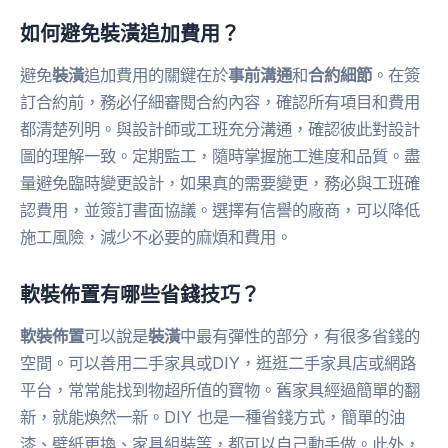
如何避免裝潢追加費用？
避免
裝潢
追加費用的關鍵在於
事前溝通
和
合約細節
。在簽
訂合約前，務必仔細審閱合約內容，確認所有項目和費用
都清楚列明。與設計師或工班充分溝通，確認彼此對設計
圖的理解一致。定期監工，隨時掌握施工進度和品質。盡
量避免臨時變更設計，如果真的需要變更，務必與工班確
認費用，並簽訂書面協議。選擇有信譽的廠商，可以降低
施工風險，減少不必要的麻煩和費用。
軟裝佈置有哪些省錢技巧？
軟裝佈置
可以說是
裝潢
中最有彈性的部分，有很多省錢的
空間。可以善用二手家具或DIY，逛逛二手家具店或網路
平台，常常能找到物超所值的寶物。舊家具經過簡單的翻
新，就能煥然一新。DIY 也是一種省錢方式，簡單的油
漆、壁紙更換、家具組裝等，都可以自己動手做。此外，