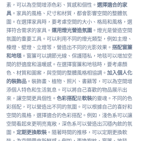
素，可以為空間增添色彩、質感和個性。
選擇適合的家
具
。家具的風格、尺寸和材質，都會影響空間的整體氛
圍。在選擇家具時，要考慮空間的大小、格局和風格，選
擇符合需求的家具。
運用燈光營造氛圍
。燈光是營造空間
氛圍的重要工具。可以利用不同的燈光類型，例如主燈、
檯燈、壁燈、立燈等，營造出不同的光影效果。
搭配窗簾
和地毯
。窗簾可以調節光線、保護隱私，地毯可以增加空
間的舒適度和溫暖感。在選擇窗簾和地毯時，要考慮顏
色、材質和圖案，與空間的整體風格相協調。
加入個人化
的裝飾品
。裝飾畫、植物、照片、書籍等，可以為空間增
添個人特色和生活氣息。可以將自己喜歡的物品展示出
來，讓空間更具個性。
色彩搭配
是
軟裝
的靈魂。不同的色
彩搭配，可以營造出不同的氛圍。可以根據自己的喜好和
空間的風格，選擇適合的色彩搭配。例如，淺色系可以讓
空間看起來更明亮寬敞，深色系可以營造出沉穩內斂的氛
圍。
定期更換軟裝
。隨著時間的推移，可以定期更換軟
裝，為空間帶來新鮮感。例如，更換抱枕、窗簾、地毯