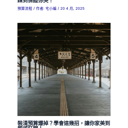
踩到保證你哭！
預算流程
/ 作者:
宅小編
/
20 4 月, 2025
裝潢預算爆掉？學會這幾招，讓你家美到