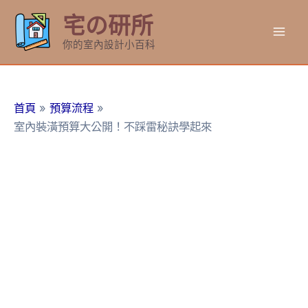
跳
宅の研所
至
Mai
主
你的室內設計小百科
要
Men
內
容
首頁
預算流程
室內裝潢預算大公開！不踩雷秘訣學起來