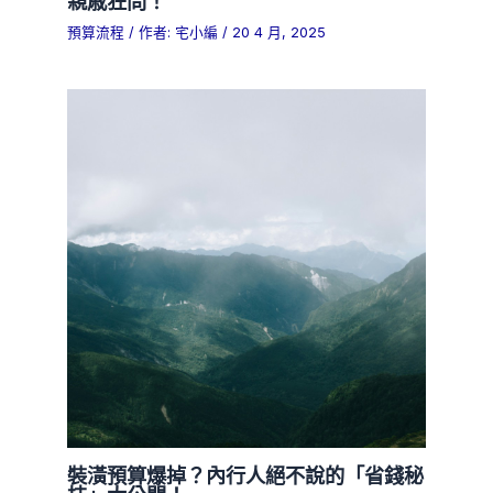
親戚狂問！
預算流程
/ 作者:
宅小編
/
20 4 月, 2025
裝潢預算爆掉？內行人絕不說的「省錢秘