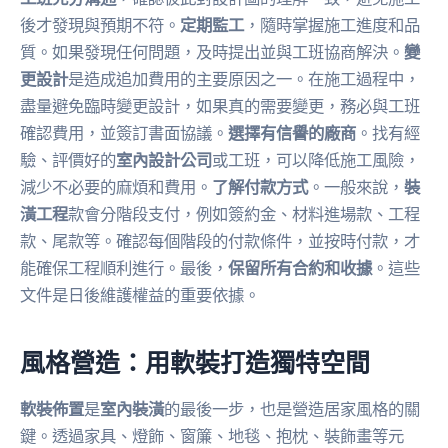
後才發現與預期不符。
定期監工
，隨時掌握施工進度和品
質。如果發現任何問題，及時提出並與工班協商解決。
變
更設計
是造成追加費用的主要原因之一。在施工過程中，
盡量避免臨時變更設計，如果真的需要變更，務必與工班
確認費用，並簽訂書面協議。
選擇有信譽的廠商
。找有經
驗、評價好的
室內設計公司
或工班，可以降低施工風險，
減少不必要的麻煩和費用。
了解付款方式
。一般來說，
裝
潢工程
款會分階段支付，例如簽約金、材料進場款、工程
款、尾款等。確認每個階段的付款條件，並按時付款，才
能確保工程順利進行。最後，
保留所有合約和收據
。這些
文件是日後維護權益的重要依據。
風格營造：用軟裝打造獨特空間
軟裝佈置
是
室內裝潢
的最後一步，也是營造居家風格的關
鍵。透過家具、燈飾、窗簾、地毯、抱枕、裝飾畫等元