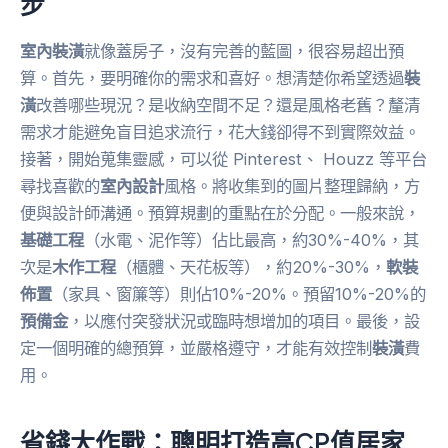
步
室內裝潢
就像蓋房子，沒有完善的藍圖，很容易超出預
算。首先，要明確你的需求和喜好。想清楚你希望透過
裝
潢
改善哪些現況？是收納空間不足？還是風格老舊？釐清
需求才能避免盲目追求流行，花大錢卻得不到實際效益。
接著，開始蒐集靈感，可以從 Pinterest、 Houzz 等平台
尋找喜歡的
室內設計
風格。將收集到的圖片整理歸納，方
便與設計師溝通。預算規劃的重點在於分配。一般來說，
基礎工程
（水電、泥作等）佔比最高，約30%-40%，其
次是
木作工程
（櫃體、天花板等），約20%-30%，
軟裝
佈置
（家具、窗簾等）則佔10%-20%。預留10%-20%的
預備金
，以應付突發狀況或臨時想增加的項目。最後，設
定一個明確的總預算，並嚴格遵守，才能有效控制
裝潢
費
用。
省錢大作戰：聰明打造高CP值居家