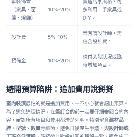
軟裝佈置
營造居家風格，可
（家具、窗
10%-20%
多利用二手家具或
簾、燈飾）
DIY。
若有請設計師，需
設計費
5%-10%
包含設計費。
應付突發狀況或臨
預備金
10%-20%
時增加項目。
避開預算陷阱：追加費用說掰掰
室內裝潢
最怕的就是追加費用，一不小心就會超出預算。
為了避免這種情況，在
簽訂合約前
一定要仔細審閱合約內
容，確認所有項目和費用都清楚列明。特別留意
建材品
牌、型號、數量
等細節，避免日後產生爭議。
與設計師或
工班充分溝通
，確認彼此對設計圖的理解一致，避免施工