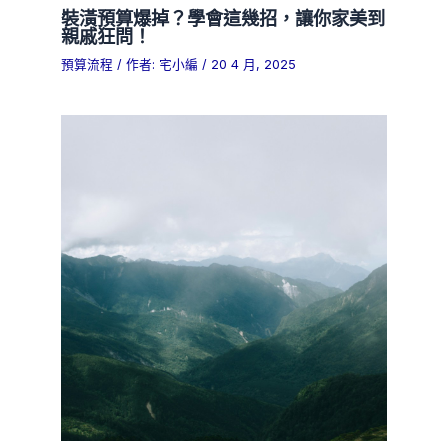
裝潢預算爆掉？學會這幾招，讓你家美到
親戚狂問！
預算流程
/ 作者:
宅小編
/
20 4 月, 2025