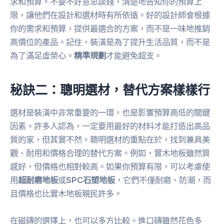
求和預算。不要不好意思談錢，清楚地告知你的預算上
限，讓他們在設計和選材時有所依循。好的設計師會根據
你的需求和預算，提供最適合的方案，而不是一味地推銷
高價位的產品。記住，裝潢是為了提升生活品質，而不是
為了滿足虛榮心。
精準規劃
才能避免超支。
秘訣二：聰明選材，替代方案樣樣行
選材是裝潢中非常重要的一環，也是影響預算高低的關鍵
因素。許多人認為，一定要用最好的材料才能打造出高品
質的家，但其實不然。聰明選材的重點在於，找到兼具美
觀、耐用和價格合理的替代方案。例如，實木地板雖然質
感好，但價格也相對較高。如果你預算有限，可以考慮使
用
超耐磨地板
或
SPC石塑地板
，它們不僅耐磨、防潮，而
且價格也比實木地板親民許多。
在磁磚的選擇上，也可以多方比較。進口磚雖然花色多