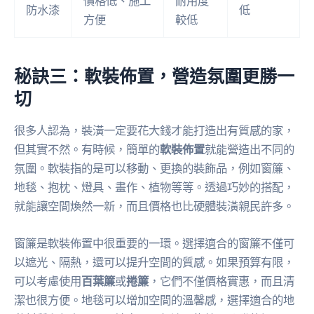
價格低、施工
耐用度
防水漆
低
方便
較低
秘訣三：軟裝佈置，營造氛圍更勝一
切
很多人認為，裝潢一定要花大錢才能打造出有質感的家，
但其實不然。有時候，簡單的
軟裝佈置
就能營造出不同的
氛圍。軟裝指的是可以移動、更換的裝飾品，例如窗簾、
地毯、抱枕、燈具、畫作、植物等等。透過巧妙的搭配，
就能讓空間煥然一新，而且價格也比硬體裝潢親民許多。
窗簾是軟裝佈置中很重要的一環。選擇適合的窗簾不僅可
以遮光、隔熱，還可以提升空間的質感。如果預算有限，
可以考慮使用
百葉簾
或
捲簾
，它們不僅價格實惠，而且清
潔也很方便。地毯可以增加空間的溫馨感，選擇適合的地