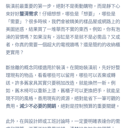
裝潢前最重要的第一步，絕對不是衝動購物，而是靜下心
來好好
釐清需求
！仔細想想，哪些是「想要」，哪些是
「需要」？很多時候，我們會被精美的樣品屋或網路上的
美圖迷惑，結果買了一堆華而不實的東西。例如，你有泡
澡的習慣嗎？如果沒有，浴缸是不是就不是必需品？又或
者，你真的需要一個超大的電視牆嗎？還是簡約的收納櫃
更實用？
斷捨離的概念同樣適用於裝潢。在開始裝潢前，先好好整
理現有的物品，看看哪些可以留用，哪些可以丟棄或轉
送。許多舊家具其實只要稍加改造，就能煥然一新。例
如，舊木椅可以重新上漆，舊櫃子可以更換把手，就能呈
現不同的風格。善用現有的資源，絕對能省下一筆可觀的
費用。
減少不必要的開銷
，絕對是控制預算的重要關鍵。
此外，在與設計師或工班討論時，一定要明確表達你的需