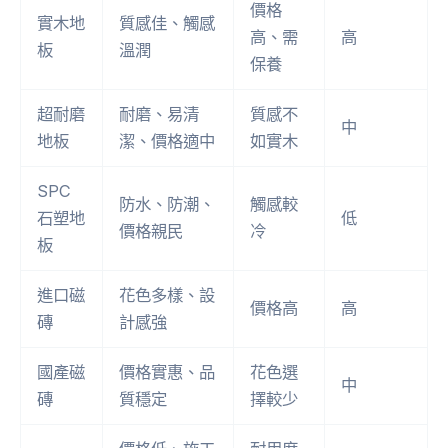
價格
實木地
質感佳、觸感
高、需
高
板
溫潤
保養
超耐磨
耐磨、易清
質感不
中
地板
潔、價格適中
如實木
SPC
防水、防潮、
觸感較
石塑地
低
價格親民
冷
板
進口磁
花色多樣、設
價格高
高
磚
計感強
國產磁
價格實惠、品
花色選
中
磚
質穩定
擇較少