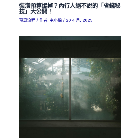
裝潢預算爆掉？內行人絕不說的「省錢秘
技」大公開！
預算流程
/ 作者:
宅小編
/
20 4 月, 2025