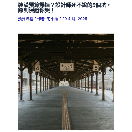
裝潢預算爆掉？設計師死不說的5個坑，
踩到保證你哭！
預算流程
/ 作者:
宅小編
/
20 4 月, 2025