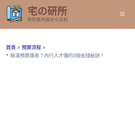
跳
宅の研所
至
Mai
主
你的室內設計小百科
要
Men
內
容
首頁
預算流程
* 裝潢預算爆表？內行人才懂的3個省錢秘訣！