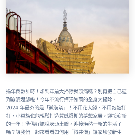
過年倒數計時！想到年前大掃除就頭痛嗎？別再把自己逼
到崩潰邊緣啦！今年不流行揮汗如雨的全身大掃除，
2024 年最夯的是「微裝潢」！不用花大錢、不用敲敲打
打，小資族也能輕鬆打造質感爆棚的夢想家居，迎接嶄新
的一年！準備好擺脫灰頭土臉，迎接煥然一新的生活了
嗎？讓我們一起來看看如何用「微裝潢」讓家煥發新生