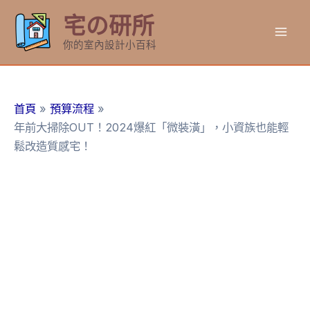
跳
宅の研所
至
Mai
主
你的室內設計小百科
要
Men
內
容
首頁
預算流程
年前大掃除OUT！2024爆紅「微裝潢」，小資族也能輕
鬆改造質感宅！