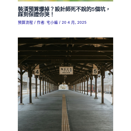
裝潢預算爆掉？設計師死不說的5個坑，
踩到保證你哭！
預算流程
/ 作者:
宅小編
/
20 4 月, 2025