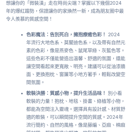
想讓你的「微裝潢」走在時尚尖端？掌握以下幾個2024
年的爆紅趨勢，保證讓你的家煥然一新，成為朋友圈中最
令人羨慕的質感空間！
色彩魔法：告別死白，擁抱療癒色彩！
2024
年流行大地色系、莫蘭迪色系，以及帶有自然元
素的色彩，像是燕麥色、鼠尾草綠、灰藍色等。
這些色彩不僅能營造出溫馨、舒適的氛圍，還能
讓空間看起來更寬敞、明亮。建議可以從油漆牆
面、更換抱枕、窗簾等小地方著手，輕鬆改變空
間氛圍。
軟裝決勝：質感小物，提升生活品味！
別小看
軟裝的力量！抱枕、地毯、掛畫、綠植等小物，
都能為空間注入靈魂。選擇具有設計感、材質舒
適的軟裝，可以瞬間提升空間的質感。2024年
流行簡約、自然的風格，像是藤編、亞麻、棉麻