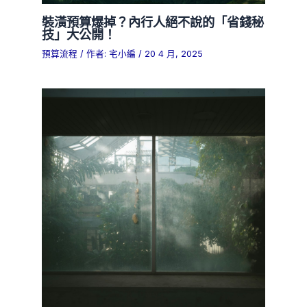
裝潢預算爆掉？內行人絕不說的「省錢秘
技」大公開！
預算流程
/ 作者:
宅小編
/
20 4 月, 2025