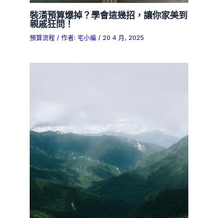
裝潢預算爆掉？學會這幾招，讓你家美到
親戚狂問！
預算流程
/ 作者:
宅小編
/
20 4 月, 2025