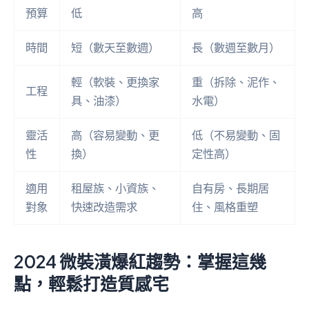
預算
低
高
時間
短（數天至數週）
長（數週至數月）
輕（軟裝、更換家
重（拆除、泥作、
工程
具、油漆）
水電）
靈活
高（容易變動、更
低（不易變動、固
性
換）
定性高）
適用
租屋族、小資族、
自有房、長期居
對象
快速改造需求
住、風格重塑
2024 微裝潢爆紅趨勢：掌握這幾
點，輕鬆打造質感宅