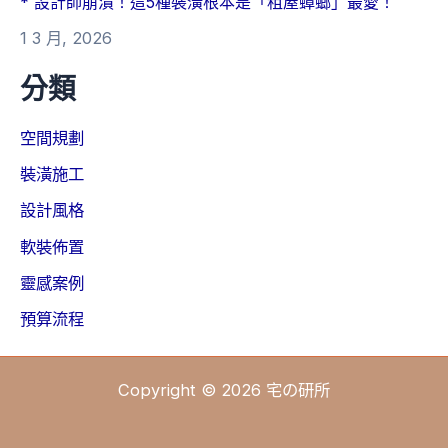
* 設計師崩潰！這5種裝潢根本是「租屋蟑螂」最愛！
1 3 月, 2026
分類
空間規劃
裝潢施工
設計風格
軟裝佈置
靈感案例
預算流程
Copyright © 2026 宅の研所