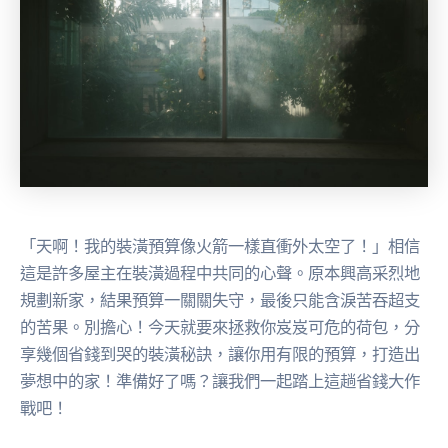
「天啊！我的裝潢預算像火箭一樣直衝外太空了！」相信
這是許多屋主在裝潢過程中共同的心聲。原本興高采烈地
規劃新家，結果預算一關關失守，最後只能含淚苦吞超支
的苦果。別擔心！今天就要來拯救你岌岌可危的荷包，分
享幾個省錢到哭的裝潢秘訣，讓你用有限的預算，打造出
夢想中的家！準備好了嗎？讓我們一起踏上這趟省錢大作
戰吧！