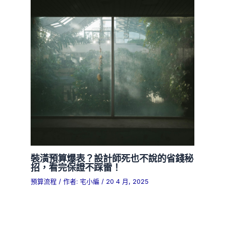
裝潢預算爆表？設計師死也不說的省錢秘
招，看完保證不踩雷！
預算流程
/ 作者:
宅小編
/
20 4 月, 2025