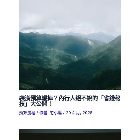
裝潢預算爆掉？內行人絕不說的「省錢秘
技」大公開！
預算流程
/ 作者:
宅小編
/
20 4 月, 2025