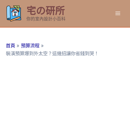
跳
宅の研所
至
Mai
主
你的室內設計小百科
要
Men
內
容
首頁
預算流程
裝潢預算爆到外太空？這幾招讓你省錢到哭！