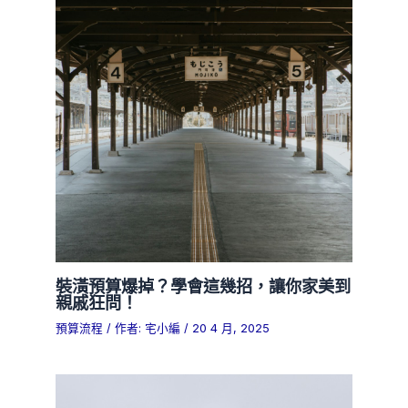
裝潢預算爆掉？學會這幾招，讓你家美到
親戚狂問！
預算流程
/ 作者:
宅小編
/
20 4 月, 2025