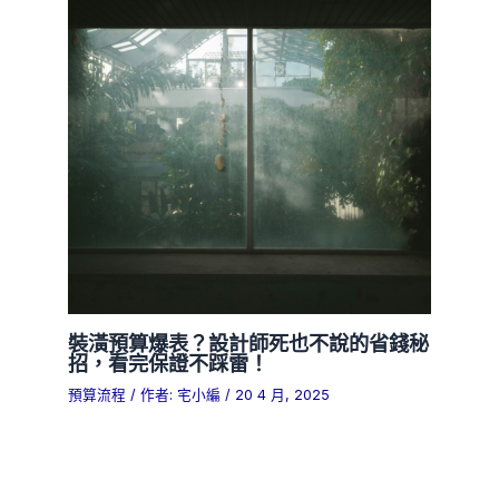
裝潢預算爆表？設計師死也不說的省錢秘
招，看完保證不踩雷！
預算流程
/ 作者:
宅小編
/
20 4 月, 2025