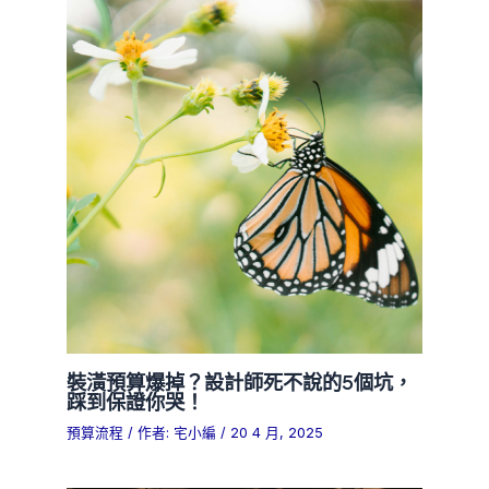
裝潢預算爆掉？設計師死不說的5個坑，
踩到保證你哭！
預算流程
/ 作者:
宅小編
/
20 4 月, 2025