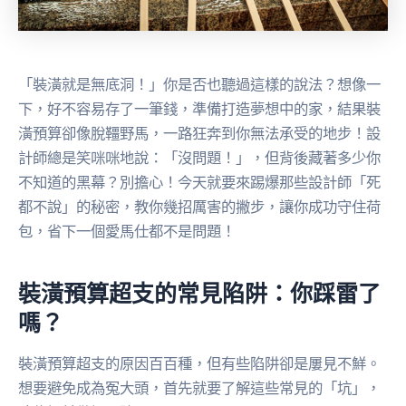
「裝潢就是無底洞！」你是否也聽過這樣的說法？想像一
下，好不容易存了一筆錢，準備打造夢想中的家，結果裝
潢預算卻像脫韁野馬，一路狂奔到你無法承受的地步！設
計師總是笑咪咪地說：「沒問題！」，但背後藏著多少你
不知道的黑幕？別擔心！今天就要來踢爆那些設計師「死
都不說」的秘密，教你幾招厲害的撇步，讓你成功守住荷
包，省下一個愛馬仕都不是問題！
裝潢預算超支的常見陷阱：你踩雷了
嗎？
裝潢預算超支的原因百百種，但有些陷阱卻是屢見不鮮。
想要避免成為冤大頭，首先就要了解這些常見的「坑」，