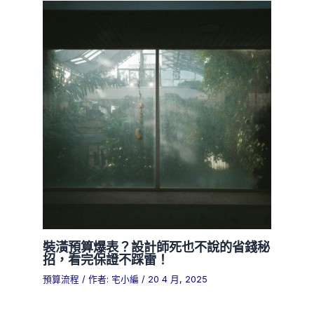
裝潢預算爆表？設計師死也不說的省錢秘
招，看完保證不踩雷！
預算流程
/ 作者:
宅小編
/
20 4 月, 2025