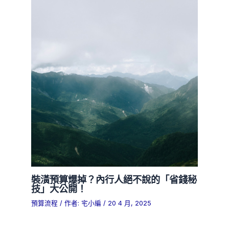
裝潢預算爆掉？內行人絕不說的「省錢秘
技」大公開！
預算流程
/ 作者:
宅小編
/
20 4 月, 2025