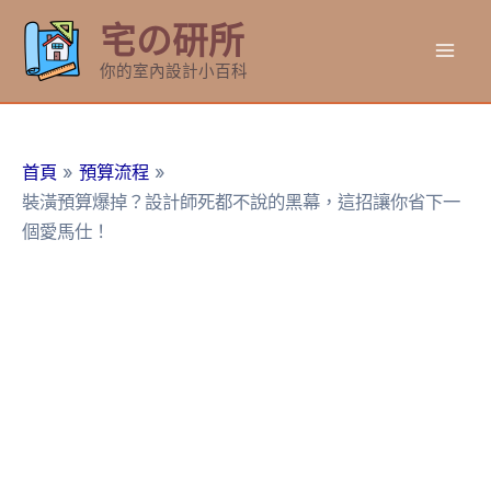
跳
宅の研所
至
Mai
主
你的室內設計小百科
要
Men
內
容
首頁
預算流程
裝潢預算爆掉？設計師死都不說的黑幕，這招讓你省下一
個愛馬仕！