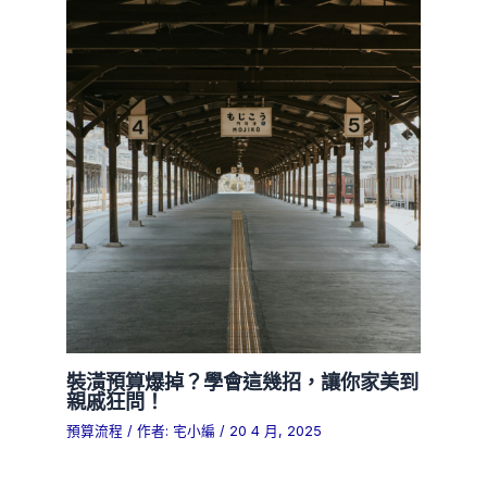
裝潢預算爆掉？學會這幾招，讓你家美到
親戚狂問！
預算流程
/ 作者:
宅小編
/
20 4 月, 2025