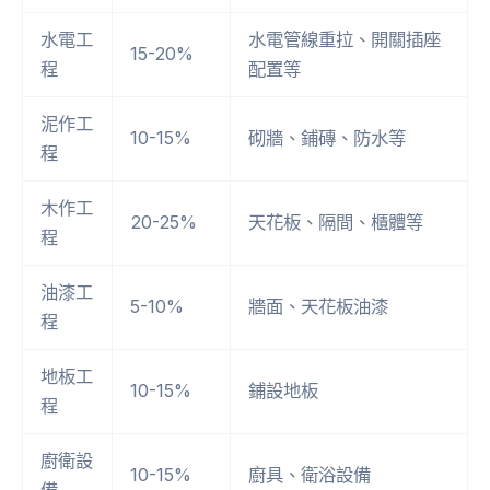
水電工
水電管線重拉、開關插座
15-20%
程
配置等
泥作工
10-15%
砌牆、鋪磚、防水等
程
木作工
20-25%
天花板、隔間、櫃體等
程
油漆工
5-10%
牆面、天花板油漆
程
地板工
10-15%
鋪設地板
程
廚衛設
10-15%
廚具、衛浴設備
備