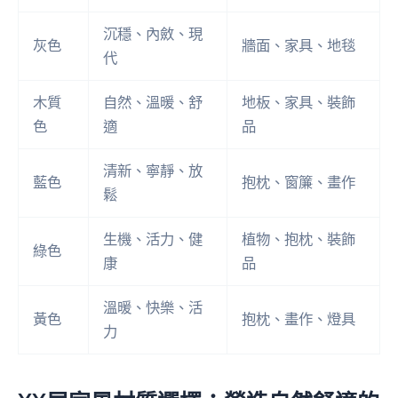
沉穩、內斂、現
灰色
牆面、家具、地毯
代
木質
自然、溫暖、舒
地板、家具、裝飾
色
適
品
清新、寧靜、放
藍色
抱枕、窗簾、畫作
鬆
生機、活力、健
植物、抱枕、裝飾
綠色
康
品
溫暖、快樂、活
黃色
抱枕、畫作、燈具
力