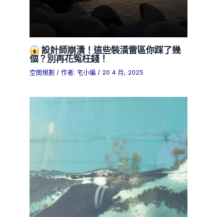
設計師崩潰！這些裝潢雷區你踩了幾
個？別再花冤枉錢！
空間規劃
/ 作者:
宅小編
/
20 4 月, 2025