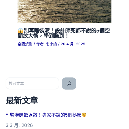
別再瞎裝潢！設計師死都不說的5個空
間放大術，學到賺到！
空間規劃
/ 作者:
宅小編
/
20 4 月, 2025
搜尋
最新文章
* 裝潢蟑螂退散！專家不說的5個秘密
3 3 月, 2026