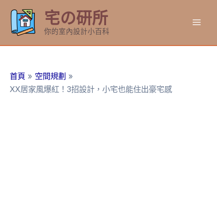
跳
宅の研所
至
Mai
主
你的室內設計小百科
要
Men
內
容
首頁
空間規劃
XX居家風爆紅！3招設計，小宅也能住出豪宅感