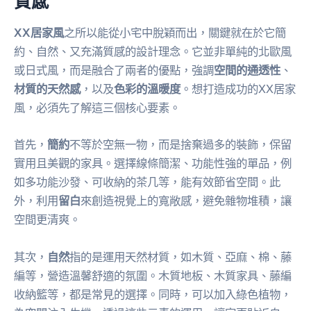
質感
XX居家風
之所以能從小宅中脫穎而出，關鍵就在於它簡
約、自然、又充滿質感的設計理念。它並非單純的北歐風
或日式風，而是融合了兩者的優點，強調
空間的通透性
、
材質的天然感
，以及
色彩的溫暖度
。想打造成功的XX居家
風，必須先了解這三個核心要素。
首先，
簡約
不等於空無一物，而是捨棄過多的裝飾，保留
實用且美觀的家具。選擇線條簡潔、功能性強的單品，例
如多功能沙發、可收納的茶几等，能有效節省空間。此
外，利用
留白
來創造視覺上的寬敞感，避免雜物堆積，讓
空間更清爽。
其次，
自然
指的是運用天然材質，如木質、亞麻、棉、藤
編等，營造溫馨舒適的氛圍。木質地板、木質家具、藤編
收納籃等，都是常見的選擇。同時，可以加入綠色植物，