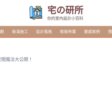
宅の研所
你的室內設計小百科
劃
裝潢施工
設計風格
軟裝佈置
靈感案例
預
空間魔法大公開！