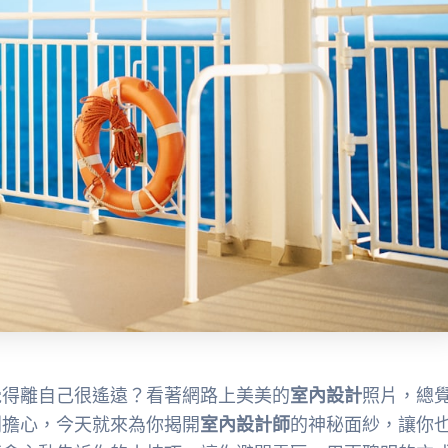
覺得離自己很遙遠？看著網路上美美的
室內設計
照片，總
別擔心，今天就來為你揭開
室內設計師
的神秘面紗，讓你