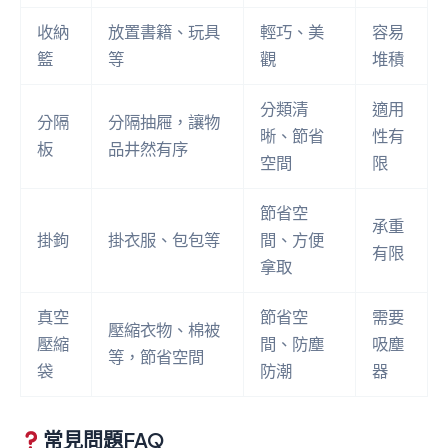
收納
放置書籍、玩具
輕巧、美
容易
籃
等
觀
堆積
分類清
適用
分隔
分隔抽屜，讓物
晰、節省
性有
板
品井然有序
空間
限
節省空
承重
掛鉤
掛衣服、包包等
間、方便
有限
拿取
真空
節省空
需要
壓縮衣物、棉被
壓縮
間、防塵
吸塵
等，節省空間
袋
防潮
器
常見問題FAQ