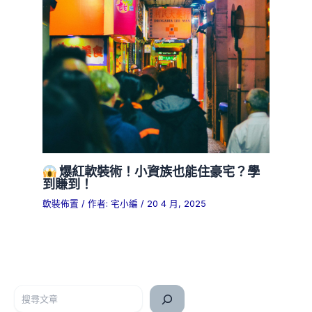
爆紅軟裝術！小資族也能住豪宅？學
到賺到！
軟裝佈置
/ 作者:
宅小編
/
20 4 月, 2025
搜尋