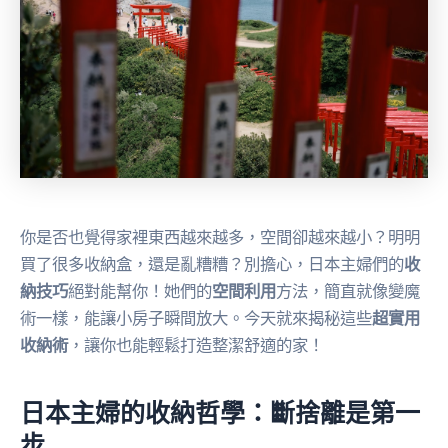
你是否也覺得家裡東西越來越多，空間卻越來越小？明明
買了很多收納盒，還是亂糟糟？別擔心，日本主婦們的
收
納技巧
絕對能幫你！她們的
空間利用
方法，簡直就像變魔
術一樣，能讓小房子瞬間放大。今天就來揭秘這些
超實用
收納術
，讓你也能輕鬆打造整潔舒適的家！
日本主婦的收納哲學：斷捨離是第一
步