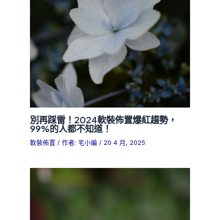
別再踩雷！2024軟裝佈置爆紅趨勢，
99%的人都不知道！
軟裝佈置
/ 作者:
宅小編
/
20 4 月, 2025