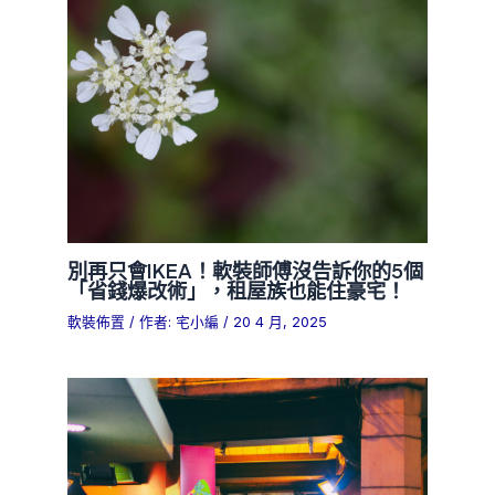
別再只會IKEA！軟裝師傅沒告訴你的5個
「省錢爆改術」，租屋族也能住豪宅！
軟裝佈置
/ 作者:
宅小編
/
20 4 月, 2025