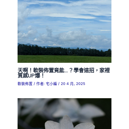
天啊！軟裝佈置竟能…？學會這招，家裡
質感UP爆！
軟裝佈置
/ 作者:
宅小編
/
20 4 月, 2025