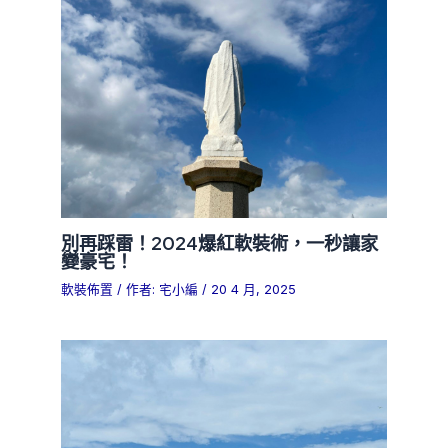
別再踩雷！2024爆紅軟裝術，一秒讓家
變豪宅！
軟裝佈置
/ 作者:
宅小編
/
20 4 月, 2025