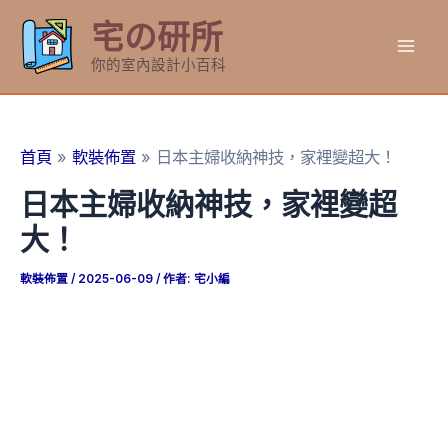
跳
宅の研所
至
Mai
主
你的室內設計小百科
要
Men
內
容
首頁
軟裝佈置
日本主婦收納神技，家裡變超大！
日本主婦收納神技，家裡變超
大！
軟裝佈置
/
2025-06-09
/ 作者:
宅小編