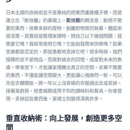
日本主婦的收納術並不是單純的把東西塞進櫃子裡，而是
建立在「斷捨離」的基礎上。
斷捨離
的概念是：斷絕不需
要的東西，捨棄多餘的廢物，脫離對物質的執著。聽起來
很深奧，其實就是整理家裡時，問自己以下幾個問題：我
需要它嗎？我經常使用它嗎？它能給我帶來快樂嗎？如果
答案都是否定的，那就勇敢地丟掉它吧！很多時候，我們
囤積的並不是物品，而是對過去的回憶，或是對未來的焦
慮。學會放下，才能讓家裡騰出真正的空間。丟棄不需要
的東西，不僅能讓空間變大，更能讓心情煥然一新。可以
先從衣櫃開始，將一年以上沒穿過的衣服捐出去或丟掉。
接著是廚房，檢查過期或用不到的調味料和餐具。你會發
現，丟掉這些東西後，家裡立刻變得清爽許多。
垂直收納術：向上發展，創造更多空
間