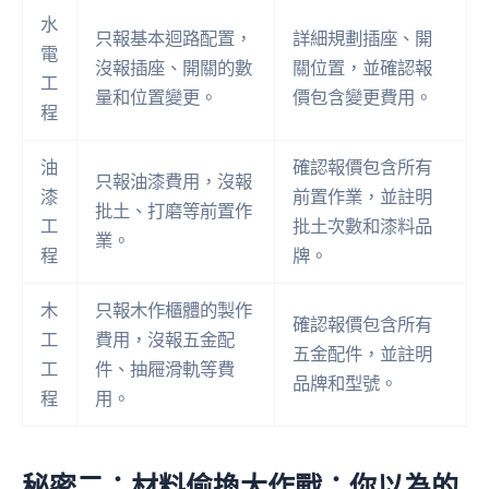
水
只報基本迴路配置，
詳細規劃插座、開
電
沒報插座、開關的數
關位置，並確認報
工
量和位置變更。
價包含變更費用。
程
油
確認報價包含所有
只報油漆費用，沒報
漆
前置作業，並註明
批土、打磨等前置作
工
批土次數和漆料品
業。
程
牌。
木
只報木作櫃體的製作
確認報價包含所有
工
費用，沒報五金配
五金配件，並註明
工
件、抽屜滑軌等費
品牌和型號。
程
用。
秘密二：材料偷換大作戰：你以為的