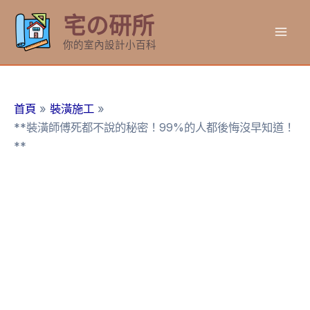
跳
宅の研所
至
Mai
主
你的室內設計小百科
要
Men
內
容
首頁
裝潢施工
**裝潢師傅死都不說的秘密！99%的人都後悔沒早知道！
**