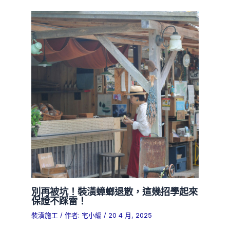
別再被坑！裝潢蟑螂退散，這幾招學起來
保證不踩雷！
裝潢施工
/ 作者:
宅小編
/
20 4 月, 2025