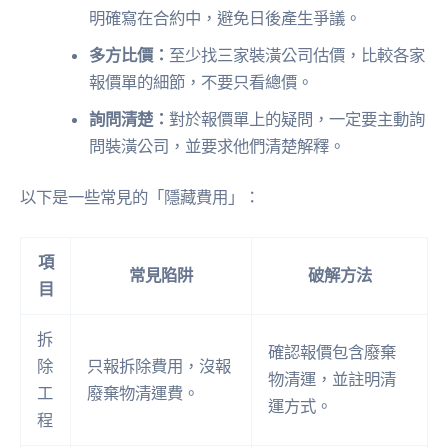
明確寫在合約中，避免日後產生爭議。
多方比價：
至少找三家裝潢公司估價，比較各家
報價單的細節，不要只看總價。
詢問清楚：
對於報價單上的疑問，一定要主動詢
問裝潢公司，並要求他們清楚解釋。
以下是一些常見的「隱藏費用」：
項
常見陷阱
破解方法
目
拆
確認報價包含廢棄
除
只報拆除費用，沒報
物清運，並註明清
工
廢棄物清運費。
運方式。
程