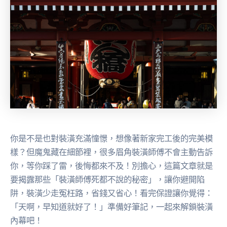
你是不是也對裝潢充滿憧憬，想像著新家完工後的完美模
樣？但魔鬼藏在細節裡，很多眉角裝潢師傅不會主動告訴
你，等你踩了雷，後悔都來不及！別擔心，這篇文章就是
要揭露那些「裝潢師傅死都不說的秘密」，讓你避開陷
阱，裝潢少走冤枉路，省錢又省心！看完保證讓你覺得：
「天啊，早知道就好了！」準備好筆記，一起來解鎖裝潢
內幕吧！