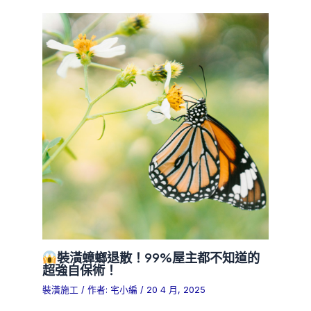
裝潢蟑螂退散！99%屋主都不知道的
超強自保術！
裝潢施工
/ 作者:
宅小編
/
20 4 月, 2025