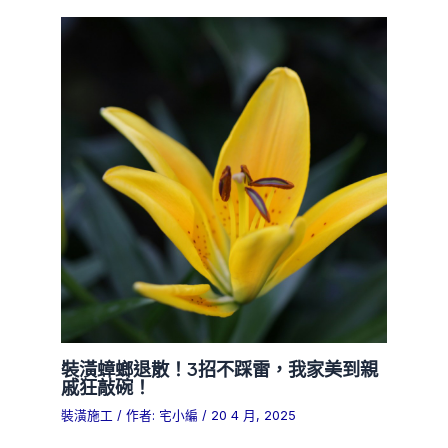
裝潢蟑螂退散！3招不踩雷，我家美到親
戚狂敲碗！
裝潢施工
/ 作者:
宅小編
/
20 4 月, 2025