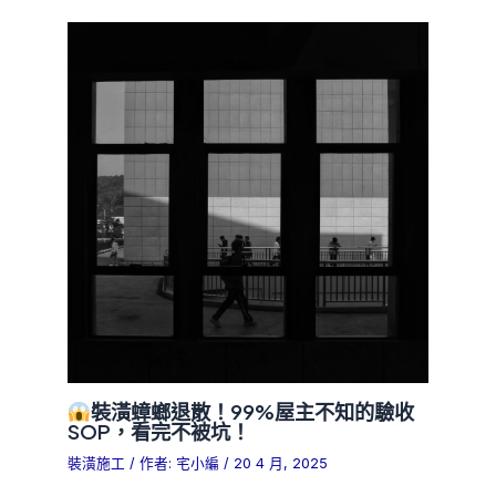
裝潢蟑螂退散！99%屋主不知的驗收
SOP，看完不被坑！
裝潢施工
/ 作者:
宅小編
/
20 4 月, 2025