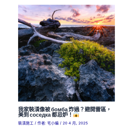
我家裝潢像被 бомба 炸過？避開雷區，
美到 соседка 都忌妒！
裝潢施工
/ 作者:
宅小編
/
20 4 月, 2025