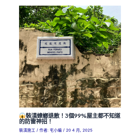
裝潢蟑螂退散！3個99%屋主都不知道
的防雷神招！
裝潢施工
/ 作者:
宅小編
/
20 4 月, 2025