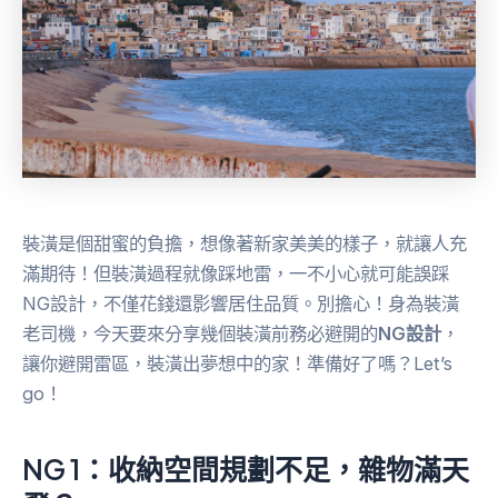
裝潢是個甜蜜的負擔，想像著新家美美的樣子，就讓人充
滿期待！但裝潢過程就像踩地雷，一不小心就可能誤踩
NG設計，不僅花錢還影響居住品質。別擔心！身為裝潢
老司機，今天要來分享幾個裝潢前務必避開的
NG設計
，
讓你避開雷區，裝潢出夢想中的家！準備好了嗎？Let’s
go！
NG 1：收納空間規劃不足，雜物滿天