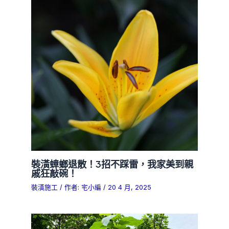
裝潢蟑螂退散！3招不踩雷，我家美到親
戚狂敲碗！
裝潢施工
/ 作者:
宅小編
/
20 4 月, 2025