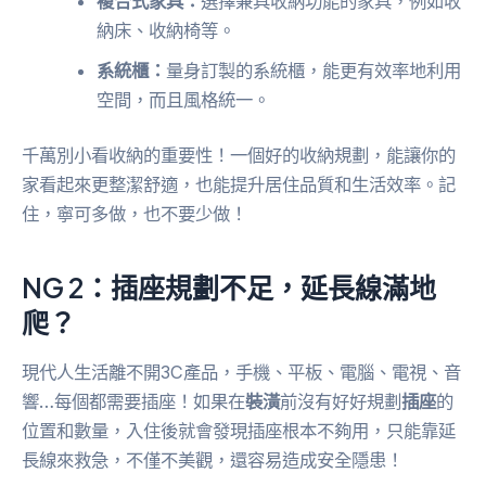
複合式家具：
選擇兼具收納功能的家具，例如收
納床、收納椅等。
系統櫃：
量身訂製的系統櫃，能更有效率地利用
空間，而且風格統一。
千萬別小看收納的重要性！一個好的收納規劃，能讓你的
家看起來更整潔舒適，也能提升居住品質和生活效率。記
住，寧可多做，也不要少做！
NG 2：插座規劃不足，延長線滿地
爬？
現代人生活離不開3C產品，手機、平板、電腦、電視、音
響…每個都需要插座！如果在
裝潢
前沒有好好規劃
插座
的
位置和數量，入住後就會發現插座根本不夠用，只能靠延
長線來救急，不僅不美觀，還容易造成安全隱患！