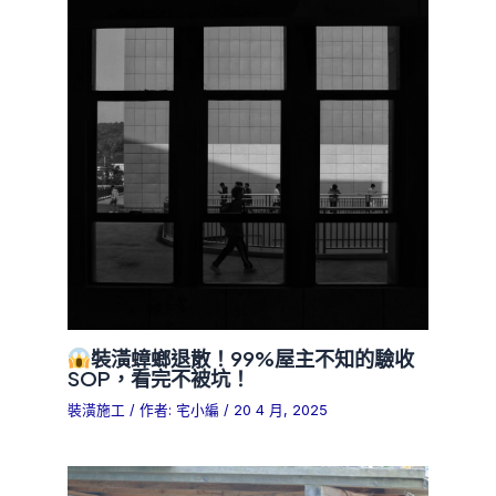
裝潢蟑螂退散！99%屋主不知的驗收
SOP，看完不被坑！
裝潢施工
/ 作者:
宅小編
/
20 4 月, 2025