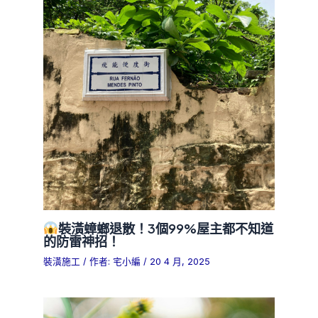
裝潢蟑螂退散！3個99%屋主都不知道
的防雷神招！
裝潢施工
/ 作者:
宅小編
/
20 4 月, 2025