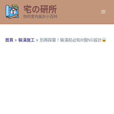
跳
宅の研所
至
Mai
主
你的室內設計小百科
要
Men
內
容
首頁
裝潢施工
別再踩雷！裝潢前必知X個NG設計