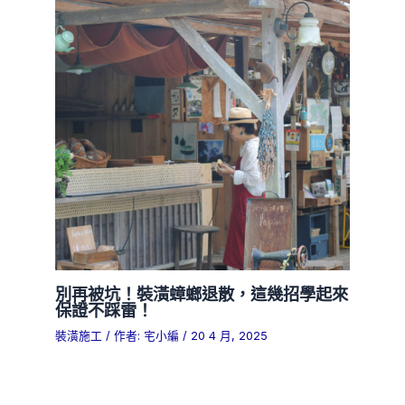
別再被坑！裝潢蟑螂退散，這幾招學起來
保證不踩雷！
裝潢施工
/ 作者:
宅小編
/
20 4 月, 2025