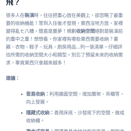
飛？
很多人在
裝潢
時，往往把重心放在美觀上，卻忽略了最重
要的收納機能！等到入住後才發現，東西沒地方放，家裡
變得亂七八糟，簡直是噩夢！規劃
收納空間
絕對是裝潢前
的重中之重！想想看，你家裡有哪些東西需要收納？書
籍、衣物、鞋子、玩具、廚房用品…列一張清單，仔細評
估所需的收納空間大小和類型。別忘了預留未來的收納需
求，畢竟東西只會越來越多！
建議：
垂直收納：
利用牆面空間，增加層架、吊櫃等，
向上發展。
隱藏式收納：
善用床底、沙發底下的空間，做成
收納櫃。