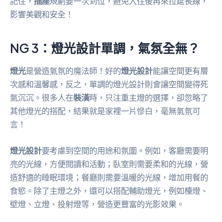
記住，
插座
規劃要一次到位，避免入住後再來拉延長線，
影響美觀和安全！
NG 3：燈光設計單調，氣氛全無？
燈光
是營造氣氛的魔法師！好的
燈光設計
能讓空間更有層
次感和溫馨感，反之，單調的燈光設計則會讓空間變得死
氣沉沉。很多人在
裝潢
時，只注重主燈的選擇，卻忽略了
其他燈光的搭配，結果就是家裡一片慘白，毫無氣氛可
言！
燈光設計
要考慮到空間的用途和氛圍。例如，客廳需要明
亮的光線，方便閱讀和活動；臥室則需要柔和的光線，營
造舒適的睡眠環境；餐廳則需要溫暖的光線，增加用餐的
食慾。除了主燈之外，還可以搭配輔助燈光，例如檯燈、
壁燈、立燈、投射燈等，營造更豐富的光影效果。