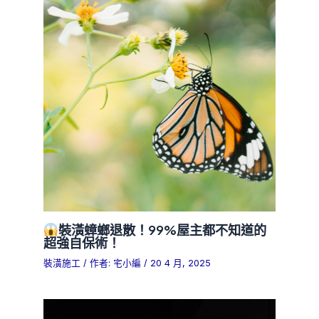
裝潢蟑螂退散！99%屋主都不知道的
超強自保術！
裝潢施工
/ 作者:
宅小編
/
20 4 月, 2025