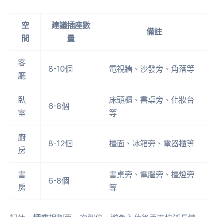
空
建議插座數
備註
間
量
客
8-10個
電視牆、沙發旁、角落等
廳
臥
床頭櫃、書桌旁、化妝台
6-8個
室
等
廚
8-12個
檯面、冰箱旁、電器櫃等
房
書
書桌旁、電腦旁、檯燈旁
6-8個
房
等