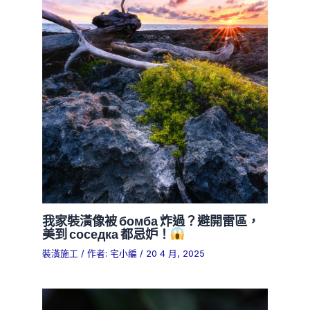
我家裝潢像被 бомба 炸過？避開雷區，
美到 соседка 都忌妒！
裝潢施工
/ 作者:
宅小編
/
20 4 月, 2025