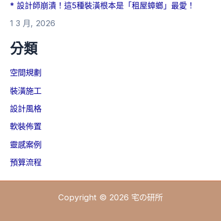
* 設計師崩潰！這5種裝潢根本是「租屋蟑螂」最愛！
1 3 月, 2026
分類
空間規劃
裝潢施工
設計風格
軟裝佈置
靈感案例
預算流程
Copyright © 2026 宅の研所