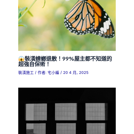
裝潢蟑螂退散！99%屋主都不知道的
超強自保術！
裝潢施工
/ 作者:
宅小編
/
20 4 月, 2025