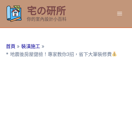
跳
宅の研所
至
Mai
主
你的室內設計小百科
要
Men
內
容
首頁
裝潢施工
* 地震後房屋健檢！專家教你3招，省下大筆裝修費