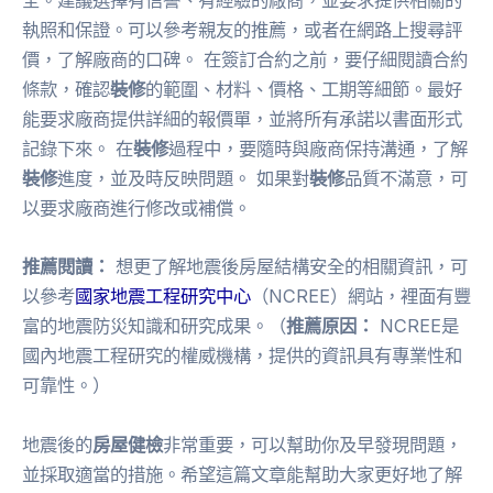
全。建議選擇有信譽、有經驗的廠商，並要求提供相關的
執照和保證。可以參考親友的推薦，或者在網路上搜尋評
價，了解廠商的口碑。 在簽訂合約之前，要仔細閱讀合約
條款，確認
裝修
的範圍、材料、價格、工期等細節。最好
能要求廠商提供詳細的報價單，並將所有承諾以書面形式
記錄下來。 在
裝修
過程中，要隨時與廠商保持溝通，了解
裝修
進度，並及時反映問題。 如果對
裝修
品質不滿意，可
以要求廠商進行修改或補償。
推薦閱讀：
想更了解地震後房屋結構安全的相關資訊，可
以參考
國家地震工程研究中心
（NCREE）網站，裡面有豐
富的地震防災知識和研究成果。（
推薦原因：
NCREE是
國內地震工程研究的權威機構，提供的資訊具有專業性和
可靠性。）
地震後的
房屋健檢
非常重要，可以幫助你及早發現問題，
並採取適當的措施。希望這篇文章能幫助大家更好地了解