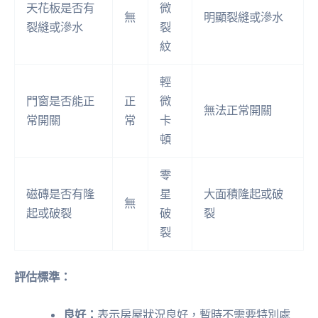
天花板是否有
微
無
明顯裂縫或滲水
裂縫或滲水
裂
紋
輕
門窗是否能正
正
微
無法正常開關
常開關
常
卡
頓
零
磁磚是否有隆
星
大面積隆起或破
無
起或破裂
破
裂
裂
評估標準：
良好：
表示房屋狀況良好，暫時不需要特別處