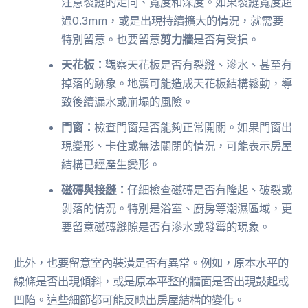
注意裂縫的走向、寬度和深度。如果裂縫寬度超
過0.3mm，或是出現持續擴大的情況，就需要
特別留意。也要留意
剪力牆
是否有受損。
天花板：
觀察天花板是否有裂縫、滲水、甚至有
掉落的跡象。地震可能造成天花板結構鬆動，導
致後續漏水或崩塌的風險。
門窗：
檢查門窗是否能夠正常開關。如果門窗出
現變形、卡住或無法關閉的情況，可能表示房屋
結構已經產生變形。
磁磚與接縫：
仔細檢查磁磚是否有隆起、破裂或
剝落的情況。特別是浴室、廚房等潮濕區域，更
要留意磁磚縫隙是否有滲水或發霉的現象。
此外，也要留意室內裝潢是否有異常。例如，原本水平的
線條是否出現傾斜，或是原本平整的牆面是否出現鼓起或
凹陷。這些細節都可能反映出房屋結構的變化。