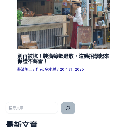
別再被坑！裝潢蟑螂退散，這幾招學起來
保證不踩雷！
裝潢施工
/ 作者:
宅小編
/
20 4 月, 2025
搜尋
最新文章