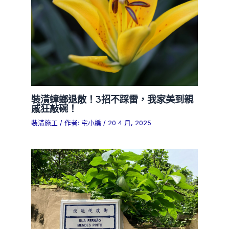
裝潢蟑螂退散！3招不踩雷，我家美到親
戚狂敲碗！
裝潢施工
/ 作者:
宅小編
/
20 4 月, 2025