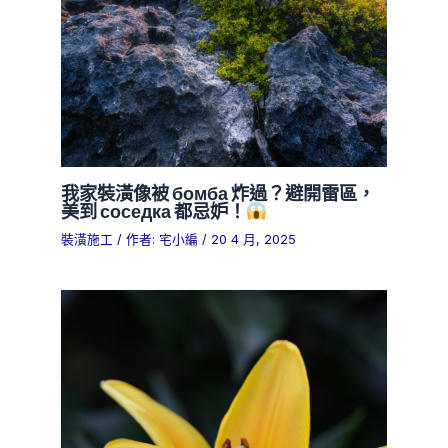
我家裝潢像被 бомба 炸過？避開雷區，
美到 соседка 都忌妒！
裝潢施工
/ 作者:
宅小編
/
20 4 月, 2025