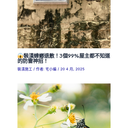
裝潢蟑螂退散！3個99%屋主都不知道
的防雷神招！
裝潢施工
/ 作者:
宅小編
/
20 4 月, 2025