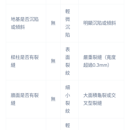
輕
地基是否沉陷
微
無
明顯沉陷或傾斜
或傾斜
沉
陷
表
樑柱是否有裂
面
嚴重裂縫（寬度
無
縫
裂
超過0.3mm）
紋
細
牆面是否有裂
小
大面積龜裂或交
無
縫
裂
叉型裂縫
紋
輕