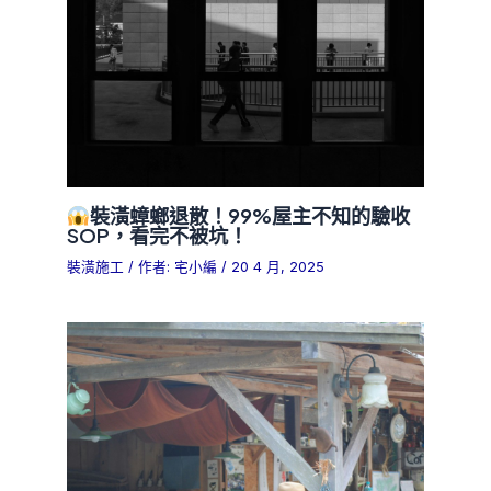
裝潢蟑螂退散！99%屋主不知的驗收
SOP，看完不被坑！
裝潢施工
/ 作者:
宅小編
/
20 4 月, 2025