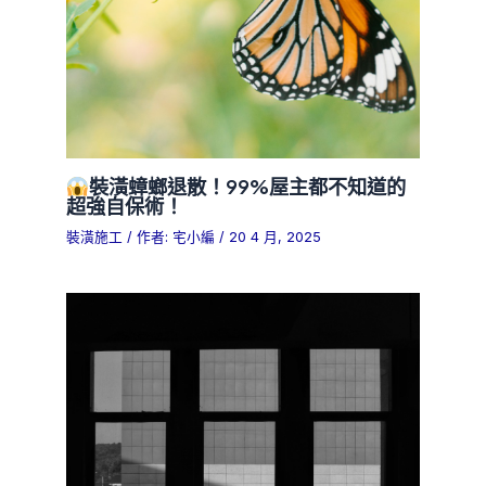
裝潢蟑螂退散！99%屋主都不知道的
超強自保術！
裝潢施工
/ 作者:
宅小編
/
20 4 月, 2025