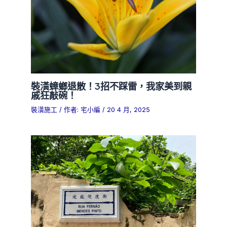
裝潢蟑螂退散！3招不踩雷，我家美到親
戚狂敲碗！
裝潢施工
/ 作者:
宅小編
/
20 4 月, 2025