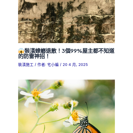
裝潢蟑螂退散！3個99%屋主都不知道
的防雷神招！
裝潢施工
/ 作者:
宅小編
/
20 4 月, 2025