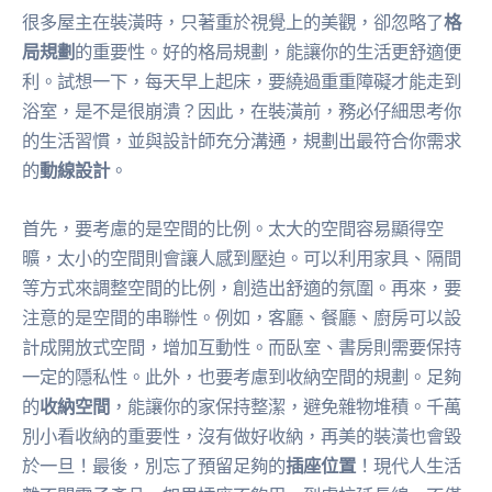
很多屋主在裝潢時，只著重於視覺上的美觀，卻忽略了
格
局規劃
的重要性。好的格局規劃，能讓你的生活更舒適便
利。試想一下，每天早上起床，要繞過重重障礙才能走到
浴室，是不是很崩潰？因此，在裝潢前，務必仔細思考你
的生活習慣，並與設計師充分溝通，規劃出最符合你需求
的
動線設計
。
首先，要考慮的是空間的比例。太大的空間容易顯得空
曠，太小的空間則會讓人感到壓迫。可以利用家具、隔間
等方式來調整空間的比例，創造出舒適的氛圍。再來，要
注意的是空間的串聯性。例如，客廳、餐廳、廚房可以設
計成開放式空間，增加互動性。而臥室、書房則需要保持
一定的隱私性。此外，也要考慮到收納空間的規劃。足夠
的
收納空間
，能讓你的家保持整潔，避免雜物堆積。千萬
別小看收納的重要性，沒有做好收納，再美的裝潢也會毀
於一旦！最後，別忘了預留足夠的
插座位置
！現代人生活