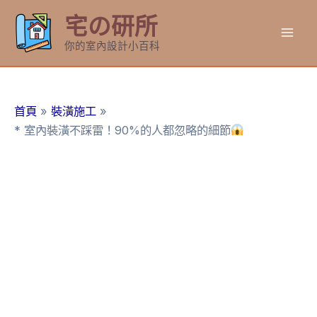
跳
宅の研所
至
Mai
主
你的室內設計小百科
要
Men
內
容
首頁
裝潢施工
* 室內裝潢不踩雷！90%的人都忽略的細節