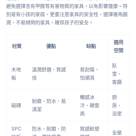
避免選擇含有甲醛等有害物質的家具，以免影響健康。特
別是有小孩的家庭，更要注意家具的安全性，選擇邊角圓
潤、不易傾倒的家具，確保孩子的安全。
適用
材質
優點
缺點
空間
臥
木地
溫潤舒適、質感
易刮傷、
室、
板
佳
怕潮濕
客廳
觸感冰
廚
耐磨、防水、易
磁磚
冷、硬度
房、
清潔
高
浴室
SPC
防水、耐磨、防
質感較塑
全屋