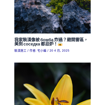
我家裝潢像被 бомба 炸過？避開雷區，
美到 соседка 都忌妒！
裝潢施工
/ 作者:
宅小編
/
20 4 月, 2025