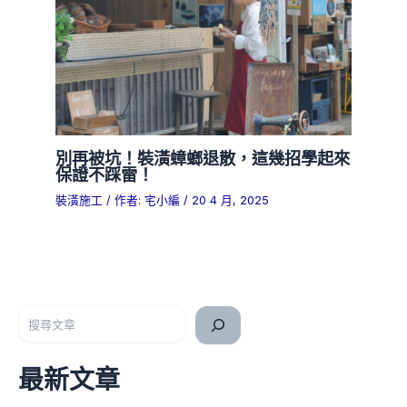
別再被坑！裝潢蟑螂退散，這幾招學起來
保證不踩雷！
裝潢施工
/ 作者:
宅小編
/
20 4 月, 2025
搜尋
最新文章