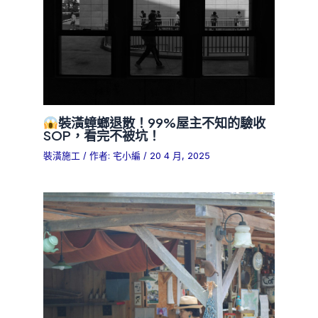
裝潢蟑螂退散！99%屋主不知的驗收
SOP，看完不被坑！
裝潢施工
/ 作者:
宅小編
/
20 4 月, 2025