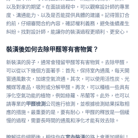
以及對家的期望。在面談過程中，可以觀察設計師的專業
度、溝通能力、以及是否能提供具體的建議。記得簽訂合
約前，仔細審閱合約內容，確認權利義務，避免後續產生
糾紛。找對設計師，能讓你的裝潢過程更順利、更安心。
裝潢後如何去除甲醛等有害物質？
新裝潢的房子，通常會殘留甲醛等有害物質。去除甲醛，
可以從以下幾個方面著手：首先，保持室內通風，每天開
窗通風數次，加速空氣流通。其次，可以使用活性炭、光
觸媒等產品，吸附或分解甲醛。再次，可以種植一些具有
淨化空氣功能的植物，例如綠蘿、吊蘭等。此外，也可以
請專業的
甲醛檢測
公司進行檢測，並根據檢測結果採取相
應的措施。最重要的是，要有耐心，甲醛的釋放是一個緩
慢的過程，需要長時間的通風和淨化才能有效去除。
瞭解這些細節後，相信你在
室內裝潢
的路上會更加順利！