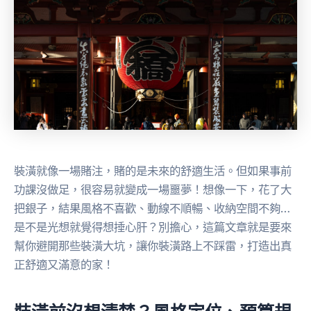
裝潢就像一場賭注，賭的是未來的舒適生活。但如果事前
功課沒做足，很容易就變成一場噩夢！想像一下，花了大
把銀子，結果風格不喜歡、動線不順暢、收納空間不夠…
是不是光想就覺得想捶心肝？別擔心，這篇文章就是要來
幫你避開那些裝潢大坑，讓你裝潢路上不踩雷，打造出真
正舒適又滿意的家！