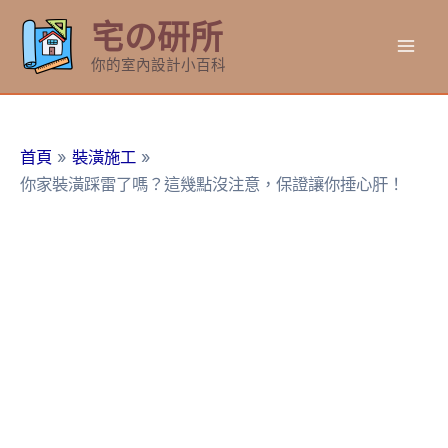
跳
宅の研所
至
Mai
主
你的室內設計小百科
要
Men
內
容
首頁
裝潢施工
你家裝潢踩雷了嗎？這幾點沒注意，保證讓你捶心肝！