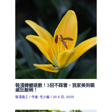
裝潢蟑螂退散！3招不踩雷，我家美到親
戚狂敲碗！
裝潢施工
/ 作者:
宅小編
/
20 4 月, 2025