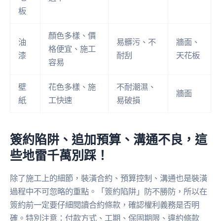
板
顏色多樣、價
油
易髒污、不
牆面、
格便宜、施工
漆
耐刮
天花板
容易
壁
花色多樣、施
不耐潮濕、
牆面
紙
工快速
易破損
簽約陷阱、追加預算、溝通不良，這
些地雷千萬別踩！
除了施工上的細節，裝潢合約、預算控制、溝通也是裝潢
過程中不可忽略的重點。「簽約陷阱」防不勝防，所以在
簽約前一定要仔細閱讀合約條款，確認權利義務是否明
確。特別注意：付款方式、工期、保固期限、違約條款