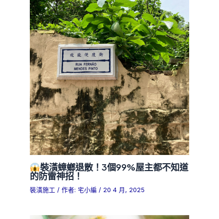
裝潢蟑螂退散！3個99%屋主都不知道
的防雷神招！
裝潢施工
/ 作者:
宅小編
/
20 4 月, 2025