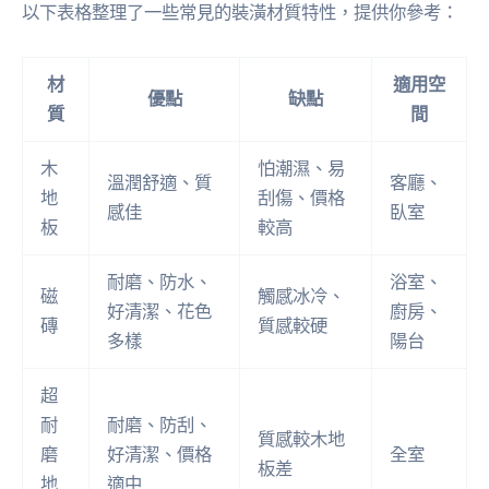
以下表格整理了一些常見的裝潢材質特性，提供你參考：
材
適用空
優點
缺點
質
間
木
怕潮濕、易
溫潤舒適、質
客廳、
地
刮傷、價格
感佳
臥室
板
較高
耐磨、防水、
浴室、
磁
觸感冰冷、
好清潔、花色
廚房、
磚
質感較硬
多樣
陽台
超
耐
耐磨、防刮、
質感較木地
磨
好清潔、價格
全室
板差
地
適中