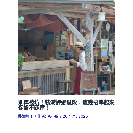
別再被坑！裝潢蟑螂退散，這幾招學起來
保證不踩雷！
裝潢施工
/ 作者:
宅小編
/
20 4 月, 2025