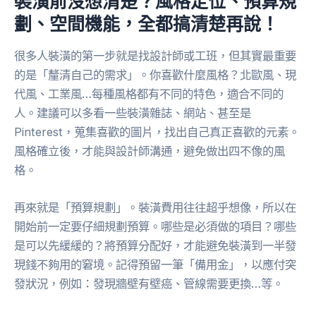
裝潢前沒想清楚？風格定位、預算規
劃、空間機能，全都搞清楚再說！
很多人裝潢的第一步就是找設計師或工班，但其實最重要
的是「釐清自己的需求」。你喜歡什麼風格？北歐風、現
代風、工業風…每種風格都有不同的特色，適合不同的
人。建議可以多看一些裝潢雜誌、網站、甚至是
Pinterest，蒐集喜歡的圖片，找出自己真正喜歡的元素。
風格確立後，才能與設計師溝通，避免做出四不像的風
格。
再來就是「預算規劃」。裝潢費用往往超乎想像，所以在
開始前一定要仔細規劃預算。哪些是必須做的項目？哪些
是可以先緩緩的？將預算分配好，才能避免裝潢到一半發
現錢不夠用的窘境。記得預留一筆「備用金」，以應付突
發狀況，例如：發現牆壁有壁癌、管線需要更換…等。