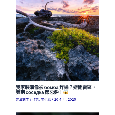
我家裝潢像被 бомба 炸過？避開雷區，
美到 соседка 都忌妒！
裝潢施工
/ 作者:
宅小編
/
20 4 月, 2025