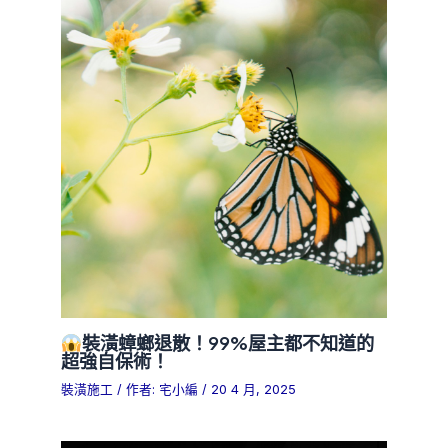
裝潢蟑螂退散！99%屋主都不知道的
超強自保術！
裝潢施工
/ 作者:
宅小編
/
20 4 月, 2025