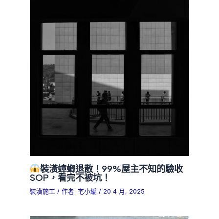
裝潢蟑螂退散！99%屋主不知的驗收
SOP，看完不被坑！
裝潢施工
/ 作者:
宅小編
/
20 4 月, 2025