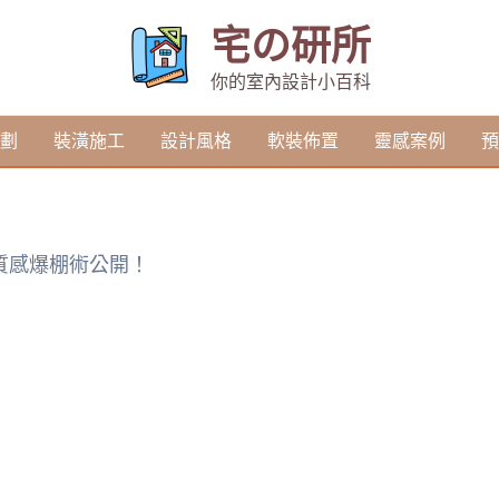
宅の研所
你的室內設計小百科
劃
裝潢施工
設計風格
軟裝佈置
靈感案例
預
質感爆棚術公開！