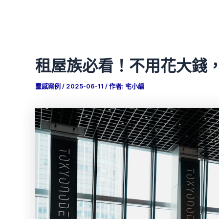
租屋族必看！不用花大錢
靈感案例
/
2025-06-11
/ 作者:
宅小編