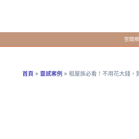
跳
至
主
要
空間規
內
容
首頁
靈感案例
租屋族必看！不用花大錢，