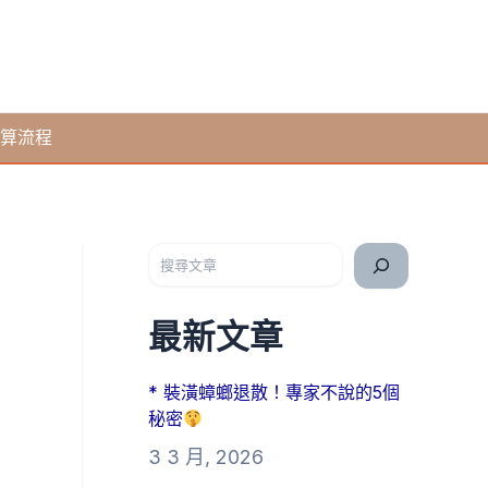
算流程
搜尋
最新文章
* 裝潢蟑螂退散！專家不說的5個
秘密
3 3 月, 2026