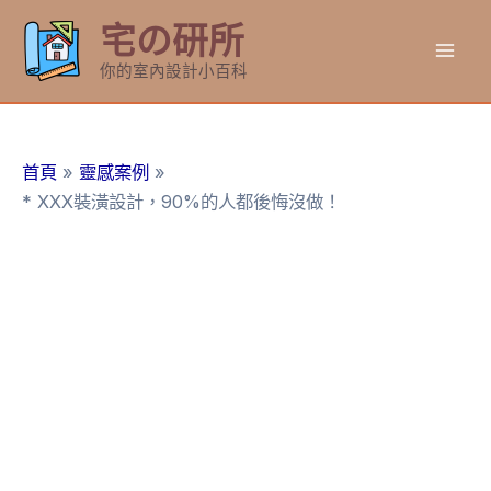
跳
宅の研所
至
Mai
主
你的室內設計小百科
要
Men
內
容
首頁
靈感案例
* XXX裝潢設計，90%的人都後悔沒做！