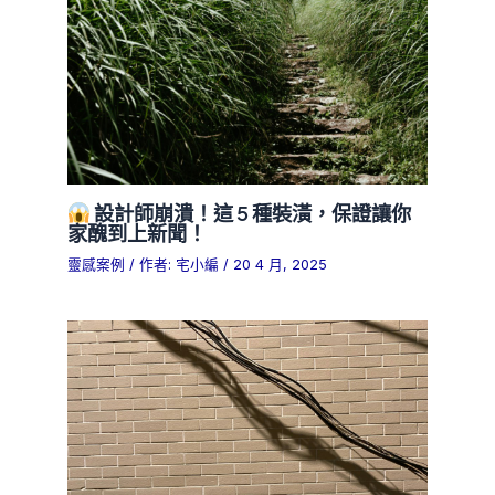
設計師崩潰！這 5 種裝潢，保證讓你
家醜到上新聞！
靈感案例
/ 作者:
宅小編
/
20 4 月, 2025