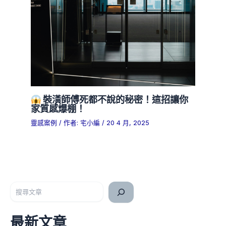
裝潢師傅死都不說的秘密！這招讓你
家質感爆棚！
靈感案例
/ 作者:
宅小編
/
20 4 月, 2025
搜尋
最新文章