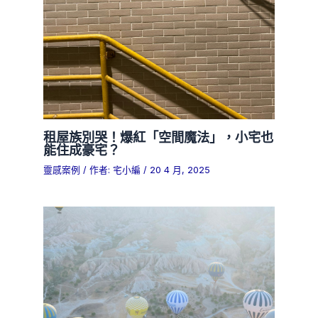
租屋族別哭！爆紅「空間魔法」，小宅也
能住成豪宅？
靈感案例
/ 作者:
宅小編
/
20 4 月, 2025