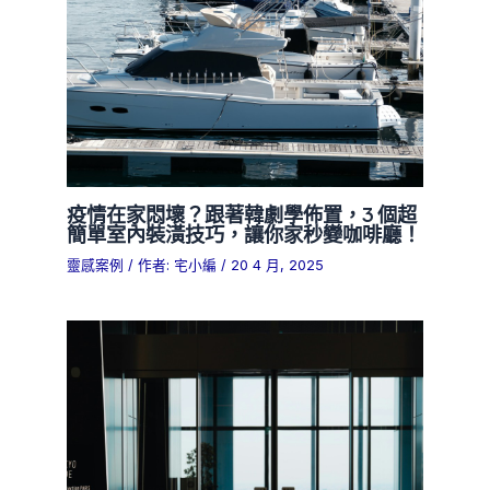
疫情在家悶壞？跟著韓劇學佈置，3 個超
簡單室內裝潢技巧，讓你家秒變咖啡廳！
靈感案例
/ 作者:
宅小編
/
20 4 月, 2025