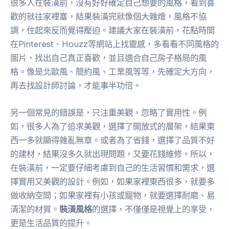
很多人在裝潢前，沒有好好確定自己想要的風格，看到喜
歡的就往家裡塞，結果裝潢完就像個大雜燴，風格不協
調，住起來反而覺得壓迫。建議大家在裝潢前，花點時間
在Pinterest、Houzz等網站上找靈感，多看看不同風格的
圖片，找出自己真正喜歡，並且適合自己房子格局的風
格。像是北歐風、簡約風、工業風等等，先確定大方向，
再去找設計師討論，才能事半功倍。
另一個常見的錯誤是，只注重美觀，忽略了實用性。例
如，很多人為了追求美觀，選擇了開放式的層架，結果東
西一多就顯得雜亂無章。或者為了省錢，選擇了品質不好
的建材，結果沒多久就出現問題，又要花錢維修。所以，
在裝潢前，一定要仔細考慮到自己的生活習慣和需求，選
擇實用又美觀的設計。例如，如果家裡東西很多，就要多
做收納空間；如果家裡有小孩或寵物，就要選擇耐磨、易
清潔的材質。
裝潢風格
的選擇，不僅僅是視覺上的享受，
更是生活品質的提升。