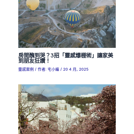
房間醜到哭？3招「靈感爆棚術」讓家美
到朋友狂讚！
靈感案例
/ 作者:
宅小編
/
20 4 月, 2025