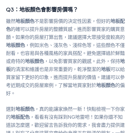
Q3：地板顏色會影響房價嗎？
雖然
地板顏色
不是影響房價的決定性因素，但好的
地板配
色
的確可以提升房屋的整體質感，進而影響買家的購買意
願。如果你的房屋打算出售，建議選擇大眾接受度較高的
地板顏色
，例如米色、淺灰色、淺棕色等，這些顏色不僅
耐看，也容易與各種風格的家具搭配。避免選擇過於鮮豔
或奇特的
地板顏色
，以免影響買家的觀感。此外，保持
地
板
的清潔和維護也是非常重要的，乾淨整潔的
地板
可以給
買家留下更好的印象，進而提升房屋的價值。建議可以參
考近期成交的房屋案例，了解當地買家對於
地板顏色
的偏
好。
選對
地板顏色
，真的能讓家煥然一新！快點檢視一下你家
的
地板配色
，看看有沒有踩到NG地雷吧！如果你還不知
道該怎麼選，歡迎留言告訴我你的需求，我會盡力提供建