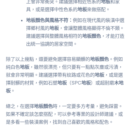
上會非常衝突。建議選擇相近色系的
地板
和家
具，或是選擇中性色系的
地板
來做搭配。
地板顏色與風格不符：
例如在現代風的裝潢中選
擇鄉村風的
地板
，會讓整體風格顯得不倫不類。
建議選擇與整體風格相符的
地板顏色
，才能打造
出統一協調的居家空間。
除了以上幾點，還要避免選擇容易顯髒的
地板顏色
。例如
純白色
地板
，雖然很漂亮，但只要有一點點灰塵或污漬，
就會非常明顯。建議選擇帶有紋路或花色的
地板
，或是選
擇耐髒的材質，例如石塑
地板
（SPC
地板
）或超耐磨
木地
板
。
總之，在選擇
地板顏色
時，一定要多方考量，避免踩雷。
如果不確定該怎麼搭配，可以參考專業的設計師建議，或
是多看一些裝潢案例，找到自己喜歡的風格和配色。