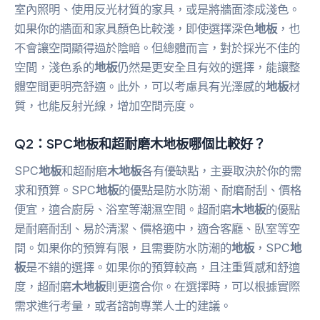
室內照明、使用反光材質的家具，或是將牆面漆成淺色。
如果你的牆面和家具顏色比較淺，即使選擇深色
地板
，也
不會讓空間顯得過於陰暗。但總體而言，對於採光不佳的
空間，淺色系的
地板
仍然是更安全且有效的選擇，能讓整
體空間更明亮舒適。此外，可以考慮具有光澤感的
地板
材
質，也能反射光線，增加空間亮度。
Q2：SPC地板和超耐磨木地板哪個比較好？
SPC
地板
和超耐磨
木地板
各有優缺點，主要取決於你的需
求和預算。SPC
地板
的優點是防水防潮、耐磨耐刮、價格
便宜，適合廚房、浴室等潮濕空間。超耐磨
木地板
的優點
是耐磨耐刮、易於清潔、價格適中，適合客廳、臥室等空
間。如果你的預算有限，且需要防水防潮的
地板
，SPC
地
板
是不錯的選擇。如果你的預算較高，且注重質感和舒適
度，超耐磨
木地板
則更適合你。在選擇時，可以根據實際
需求進行考量，或者諮詢專業人士的建議。