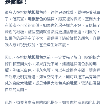
是關鍵！
很多人在挑選
地板顏色
時，往往只憑感覺，覺得好看就買
了。但其實，
地板顏色
的選擇，跟家裡的採光、空間大小
有著密不可分的關係。如果你的房子採光不好，又選擇了
深色的
地板
，整個空間就會顯得更加陰暗壓迫。相反的，
如果你的房子空間不大，卻選擇了過於鮮豔的顏色，容易
讓人感到視覺疲勞，甚至產生煩躁感。
因此，在挑選
地板顏色
之前，一定要先了解自己家的採光
條件和空間大小。如果採光不足，建議選擇淺色系的
地
板
，例如米白色、淺灰色等，可以有效提亮空間，讓家裡
看起來更明亮舒適。如果空間不大，則可以選擇具有延伸
感的直紋
木地板
，或是使用大地色系的
地板
，營造出溫馨
自然的氛圍。
此外，還要考慮家具的顏色搭配。如果你的家具顏色比較