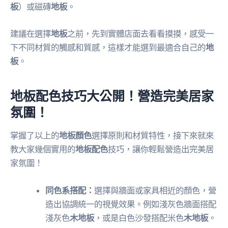
板
）或磁磚
地板
。
建議在選擇
地板
之前，先到實體店面去看看摸摸，感受一
下不同材質的觸感和質感，這樣才能選到最適合自己的
地
板
。
地板配色技巧大公開！營造完美居家
氛圍！
掌握了以上的
地板顏色
選擇原則和材質特性，接下來就來
教大家幾個實用的
地板配色
技巧，讓你輕鬆營造出完美居
家氛圍！
同色系搭配：
選擇與牆面或家具相近的顏色，營
造出協調統一的視覺效果。例如淺灰色牆面搭配
淺灰色
木地板
，或是白色沙發搭配米色
木地板
。