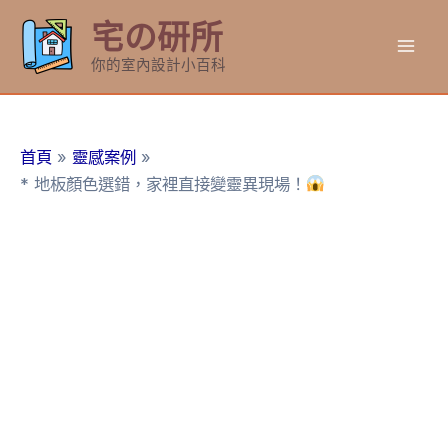
跳
宅の研所
至
Mai
主
你的室內設計小百科
要
Men
內
容
首頁
靈感案例
* 地板顏色選錯，家裡直接變靈異現場！