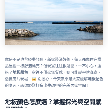
你是不是也曾經夢想過，新家裝潢好後，每天都像住在樣
品屋裡一樣舒適漂亮？但現實往往很殘酷，一不小心，選
錯了
地板顏色
，家裡不僅毫無質感，還可能變得陰森森，
活像鬼片現場！
別擔心，今天就來幫大家破解
地板配色
的魔咒，讓你輕鬆打造出夢想中的完美居家空間！
地板顏色怎麼選？掌握採光與空間感