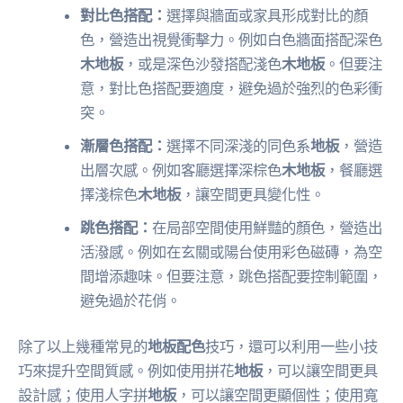
對比色搭配：
選擇與牆面或家具形成對比的顏
色，營造出視覺衝擊力。例如白色牆面搭配深色
木地板
，或是深色沙發搭配淺色
木地板
。但要注
意，對比色搭配要適度，避免過於強烈的色彩衝
突。
漸層色搭配：
選擇不同深淺的同色系
地板
，營造
出層次感。例如客廳選擇深棕色
木地板
，餐廳選
擇淺棕色
木地板
，讓空間更具變化性。
跳色搭配：
在局部空間使用鮮豔的顏色，營造出
活潑感。例如在玄關或陽台使用彩色磁磚，為空
間增添趣味。但要注意，跳色搭配要控制範圍，
避免過於花俏。
除了以上幾種常見的
地板配色
技巧，還可以利用一些小技
巧來提升空間質感。例如使用拼花
地板
，可以讓空間更具
設計感；使用人字拼
地板
，可以讓空間更顯個性；使用寬