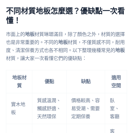
不同材質地板怎麼選？優缺點一次看
懂！
市面上的
地板
材質琳瑯滿目，除了顏色之外，材質的選擇
也是非常重要的。不同的
地板
材質，不僅質感不同，耐用
度、清潔保養方式也各不相同。以下整理幾種常見的
地板
材質，讓大家一次看懂它們的優缺點：
地板材
適用
優點
缺點
質
空間
質感溫潤、
價格較高、容
臥
實木地
觸感舒適、
易受潮、需要
室、
板
天然環保
定期保養
客廳
客