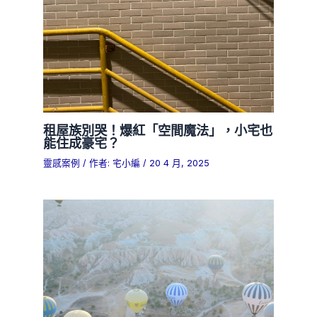
租屋族別哭！爆紅「空間魔法」，小宅也
能住成豪宅？
靈感案例
/ 作者:
宅小編
/
20 4 月, 2025