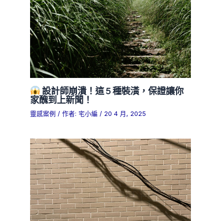
設計師崩潰！這 5 種裝潢，保證讓你
家醜到上新聞！
靈感案例
/ 作者:
宅小編
/
20 4 月, 2025