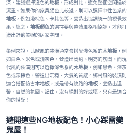
深，建議選擇淺色的
地板
，形成對比，避免整個空間過於
沉重。如果你的家具顏色比較淺，則可以選擇中性色系的
地板
，例如淺棕色、卡其色等，營造出協調統一的視覺效
果。總之，
地板顏色
的選擇要與整體風格相協調，才能打
造出舒適美觀的居家空間。
舉例來說，北歐風的裝潢通常會搭配淺色系的
木地板
，例
如白色、米色或淺灰色，營造出簡約、明亮的氛圍。而現
代風的裝潢則可以選擇深色系的
木地板
，例如黑色、深灰
色或深棕色，營造出沉穩、大氣的質感。鄉村風的裝潢則
適合搭配仿古
木地板
，或是帶有紋路的
地板
，營造出溫
馨、自然的氛圍。記住，沒有絕對的好或壞，只有最適合
你的搭配！
避開這些NG地板配色！小心踩雷變
鬼屋！