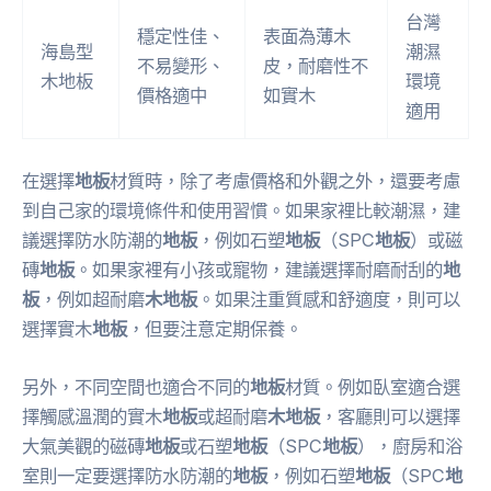
台灣
穩定性佳、
表面為薄木
海島型
潮濕
不易變形、
皮，耐磨性不
木地板
環境
價格適中
如實木
適用
在選擇
地板
材質時，除了考慮價格和外觀之外，還要考慮
到自己家的環境條件和使用習慣。如果家裡比較潮濕，建
議選擇防水防潮的
地板
，例如石塑
地板
（SPC
地板
）或磁
磚
地板
。如果家裡有小孩或寵物，建議選擇耐磨耐刮的
地
板
，例如超耐磨
木地板
。如果注重質感和舒適度，則可以
選擇實木
地板
，但要注意定期保養。
另外，不同空間也適合不同的
地板
材質。例如臥室適合選
擇觸感溫潤的實木
地板
或超耐磨
木地板
，客廳則可以選擇
大氣美觀的磁磚
地板
或石塑
地板
（SPC
地板
），廚房和浴
室則一定要選擇防水防潮的
地板
，例如石塑
地板
（SPC
地