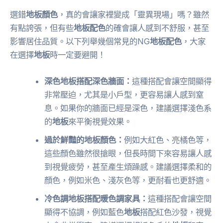
選錯
地板顏色
，真的會讓家裡變成「靈異現場」嗎？雖然
有點誇張，但有些
地板配色
的確會讓人感到不舒服，甚至
影響居住品質。以下列舉幾個常見的NG
地板配色
，大家
在選擇
地板
時一定要避開！
深色地板搭配深色牆面：
這種搭配會讓空間顯得
非常壓迫，尤其是小戶型，更容易讓人感到窒
息。如果你的牆面已經是深色，建議選擇淺色系
的
地板
來平衡視覺效果。
過於鮮豔的地板顏色：
例如大紅色、亮橘色等，
這些顏色雖然很搶眼，但長時間下來容易讓人感
到視覺疲勞，甚至產生煩躁感。建議選擇柔和的
顏色，例如米色、淺灰色等，更耐看也更舒適。
冷色調地板搭配暖色調家具：
這種搭配會讓空間
顯得不協調，例如藍色
地板
搭配紅色沙發，視覺