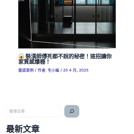
裝潢師傅死都不說的秘密！這招讓你
家質感爆棚！
靈感案例
/ 作者:
宅小編
/
20 4 月, 2025
搜尋
最新文章