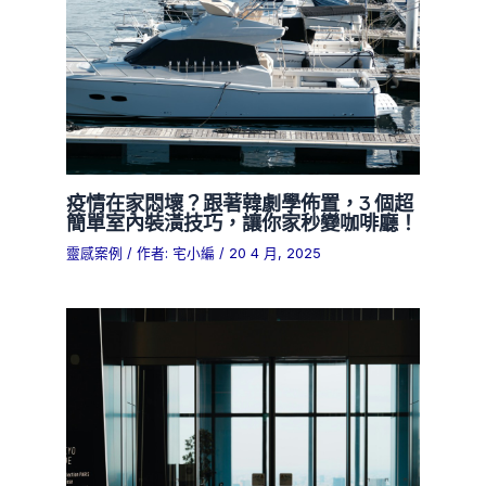
疫情在家悶壞？跟著韓劇學佈置，3 個超
簡單室內裝潢技巧，讓你家秒變咖啡廳！
靈感案例
/ 作者:
宅小編
/
20 4 月, 2025