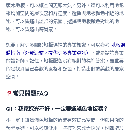
版
木地板
，可以讓空間更顯大氣。另外，還可以利用地毯
來增加空間的層次感和舒適度。選擇與
地板顏色
相近的地
毯，可以營造出溫馨的氛圍；選擇與
地板顏色
對比的地
毯，可以營造出時尚感。
想要了解更多關於
地板
選擇的專業知識，可以參考
地板選
購指南（外部連結，提供更多專業資訊）
，或是諮詢專業
的設計師。記住，
地板配色
沒有絕對的標準答案，最重要
的是找到自己喜歡的風格和配色，打造出舒適美觀的居家
空間！
常見問題FAQ
Q1：我家採光不好，一定要選淺色地板嗎？
不一定！雖然淺色
地板
的確能有效提亮空間，但如果你的
預算足夠，可以考慮使用一些技巧來改善採光，例如增加