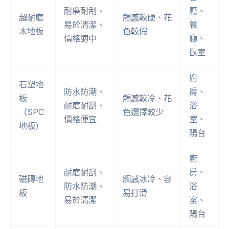
耐磨耐刮、
廳、
超耐磨
觸感較硬、花
易於清潔、
餐
木地板
色較假
價格適中
廳、
臥室
廚
石塑地
防水防潮、
房、
板
觸感較冷、花
耐磨耐刮、
浴
（SPC
色選擇較少
價格便宜
室、
地板）
陽台
廚
耐磨耐刮、
房、
磁磚地
觸感冰冷、容
防水防潮、
浴
板
易打滑
易於清潔
室、
陽台