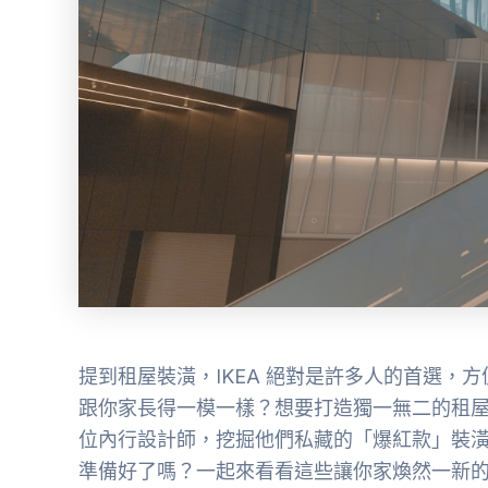
提到租屋裝潢，IKEA 絕對是許多人的首選
跟你家長得一模一樣？想要打造獨一無二的租屋
位內行設計師，挖掘他們私藏的「爆紅款」裝
準備好了嗎？一起來看看這些讓你家煥然一新