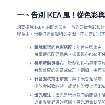
一、告別 IKEA 風！從色
想要擺脫 IKEA 的既定印象，首先要從色彩和
膠為主。想要打造更獨特的空間，不妨嘗試以
跳脫框架的色彩搭配：
別再只選米白
海軍藍搭配亮橘色。如果擔心hold
善用壁貼與掛布：
壁貼和掛布是租屋
有設計感的圖案或紋理，例如：幾何
材質混搭玩出新意：
除了木質和塑膠
擺放金屬收納籃，或是在沙發上搭配
燈光魔法：
燈光是營造氛圍的關鍵！
造更溫馨舒適的氛圍。黃光適合臥室