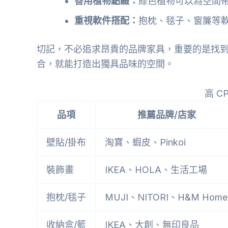
善用植物點綴：
綠色植物可以為空間
重視軟件搭配：
抱枕、毯子、窗簾等
切記，不必追求昂貴的品牌家具，重要的是找
合，就能打造出獨具品味的空間。
高 C
品項
推薦品牌/店家
壁貼/掛布
淘寶、蝦皮、Pinkoi
裝飾畫
IKEA、HOLA、生活工場
抱枕/毯子
MUJI、NITORI、H&M Home
收納盒/籃
IKEA、大創、無印良品