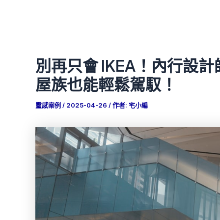
別再只會 IKEA！內行
屋族也能輕鬆駕馭！
靈感案例
/
2025-04-26
/ 作者:
宅小編