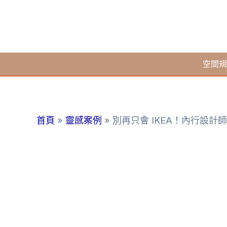
跳
至
主
要
空間規
內
容
首頁
靈感案例
別再只會 IKEA！內行設