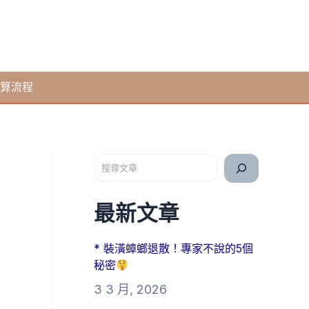
算流程
搜尋
最新文章
* 裝潢蟑螂退散！專家不說的5個
秘密
3 3 月, 2026