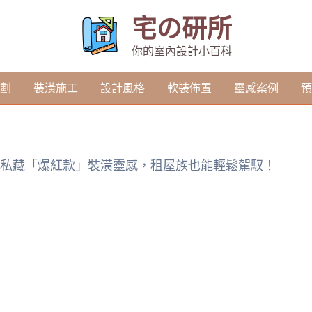
宅の研所
你的室內設計小百科
劃
裝潢施工
設計風格
軟裝佈置
靈感案例
預
計師私藏「爆紅款」裝潢靈感，租屋族也能輕鬆駕馭！