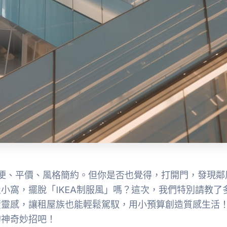
，方便、平價、風格簡約。但你是否也覺得，打開門，發現鄰
小窩，擺脫「IKEA制服風」嗎？這次，我們特別請教了
潢靈感，讓租屋族也能輕鬆駕馭，用小預算創造質感生活
的神奇妙招吧！