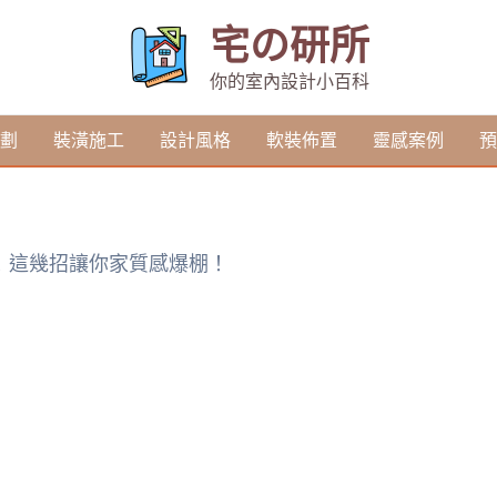
宅の研所
你的室內設計小百科
劃
裝潢施工
設計風格
軟裝佈置
靈感案例
預
！這幾招讓你家質感爆棚！