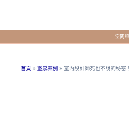
跳
至
主
要
空間規
內
容
首頁
靈感案例
室內設計師死也不說的秘密