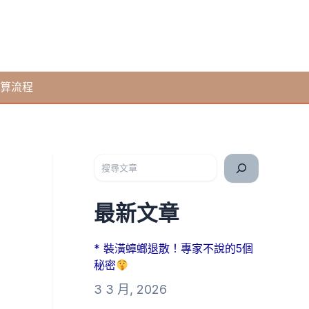
算流程
搜尋
最新文章
* 裝潢蟑螂退散！專家不說的5個
秘密
3 3 月, 2026