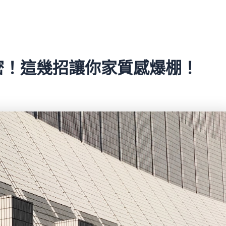
密！這幾招讓你家質感爆棚！