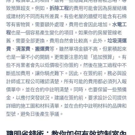
致預算超支。例如，
拆除工程
的費用可能會因為房屋結構
或建材的不同而有所差異。有些老屋的牆壁可能含有石棉
等有害物質，需要額外處理，費用也會因此增加。
水電工
程
也是一個容易產生變化的項目。如果你的房屋管線老
舊，需要全部更換，費用自然會比較高。此外，
垃圾清運
費
、
清潔費
、
搬運費
等，雖然單項金額不高，但累積起來
也是一筆不小的開銷。更需要注意的是「追加預算」。有
些不肖業者會先以低價吸引你簽約，然後在施工過程中不
斷追加費用，讓你騎虎難下。因此，在簽約前，務必與設
計師或工程公司確認清楚，所有可能的費用都必須列入報
價單中，並在合約中註明清楚。同時，也要保留一些預備
金，以應付突發狀況。建議在簽約前，要求設計公司提供
詳細的施工圖和材料清單，並在合約中註明材料的品牌和
型號，避免日後產生爭議。
聰明省錢術：教你如何有效控制室內