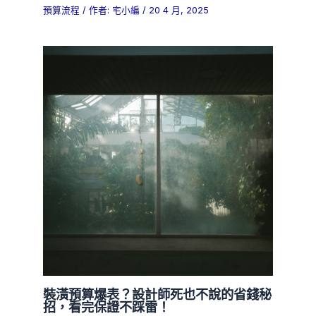
預算流程
/ 作者:
宅小編
/
20 4 月, 2025
裝潢預算爆表？設計師死也不說的省錢秘
招，看完保證不踩雷！