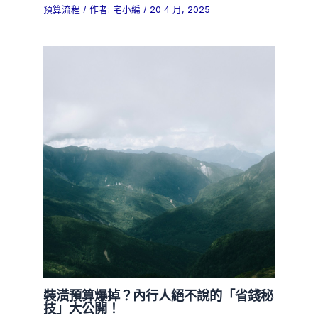
預算流程
/ 作者:
宅小編
/
20 4 月, 2025
裝潢預算爆掉？內行人絕不說的「省錢秘
技」大公開！