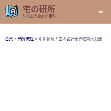
跳
宅の研所
至
Mai
主
你的室內設計小百科
要
Men
內
容
首頁
預算流程
別再被坑！室內設計預算陷阱大公開！