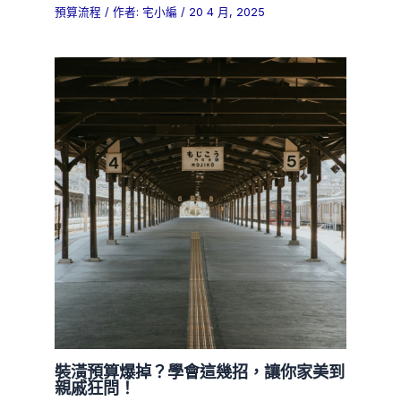
預算流程
/ 作者:
宅小編
/
20 4 月, 2025
裝潢預算爆掉？學會這幾招，讓你家美到
親戚狂問！