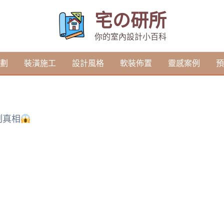
宅の研所
你的室內設計小百科
劃
裝潢施工
設計風格
軟裝佈置
靈感案例
預
制真相