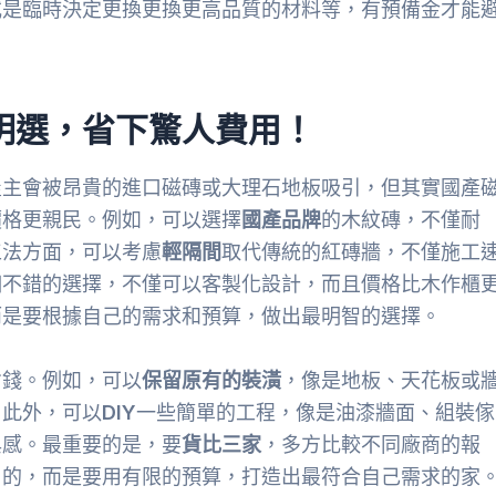
或是臨時決定更換更換更高品質的材料等，有預備金才能
明選，省下驚人費用！
屋主會被昂貴的進口磁磚或大理石地板吸引，但其實國產
價格更親民。例如，可以選擇
國產品牌
的木紋磚，不僅耐
工法方面，可以考慮
輕隔間
取代傳統的紅磚牆，不僅施工
個不錯的選擇，不僅可以客製化設計，而且價格比木作櫃
而是要根據自己的需求和預算，做出最明智的選擇。
省錢。例如，可以
保留原有的裝潢
，像是地板、天花板或
。此外，可以
DIY
一些簡單的工程，像是油漆牆面、組裝傢
與感。最重要的是，要
貨比三家
，多方比較不同廠商的報
目的，而是要用有限的預算，打造出最符合自己需求的家