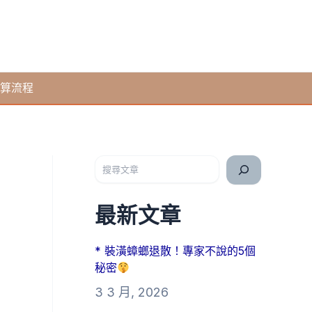
算流程
搜尋
最新文章
* 裝潢蟑螂退散！專家不說的5個
秘密
3 3 月, 2026