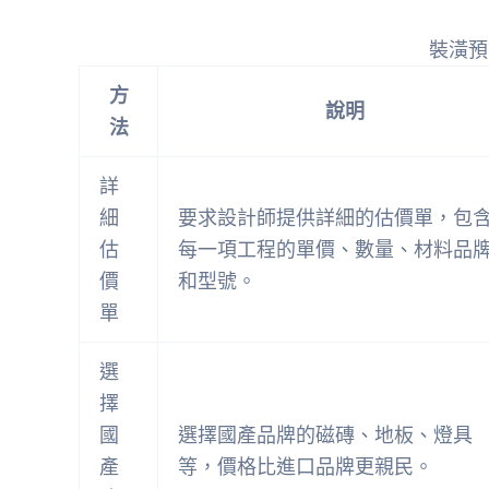
裝潢預
方
說明
法
詳
細
要求設計師提供詳細的估價單，包
估
每一項工程的單價、數量、材料品
價
和型號。
單
選
擇
國
選擇國產品牌的磁磚、地板、燈具
產
等，價格比進口品牌更親民。