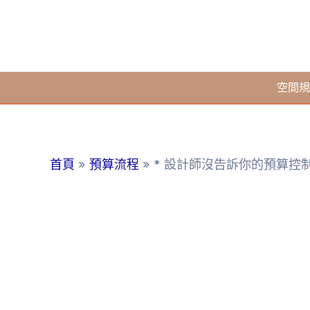
跳
至
主
要
空間規
內
容
首頁
預算流程
* 設計師沒告訴你的預算控