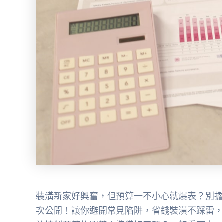
裝潢新家好興奮，但預算一不小心就爆表？別
次公開！讓你避開常見陷阱，省錢裝潢不踩雷